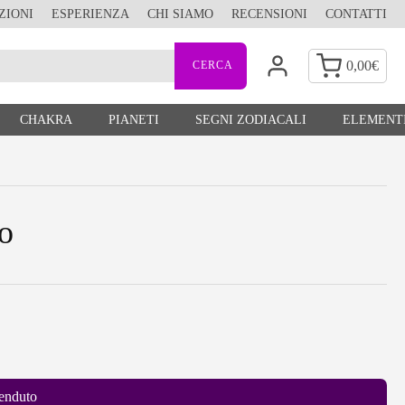
ZIONI
ESPERIENZA
CHI SIAMO
RECENSIONI
CONTATTI
0,00
€
CHAKRA
PIANETI
SEGNI ZODIACALI
ELEMENTI
o
enduto