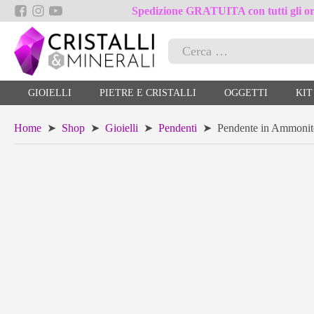
Spedizione GRATUITA con tutti gli ord
Ricerca
per:
GIOIELLI
PIETRE E CRISTALLI
OGGETTI
KIT
Home
➤
Shop
➤
Gioielli
➤
Pendenti
➤ Pendente in Ammonite