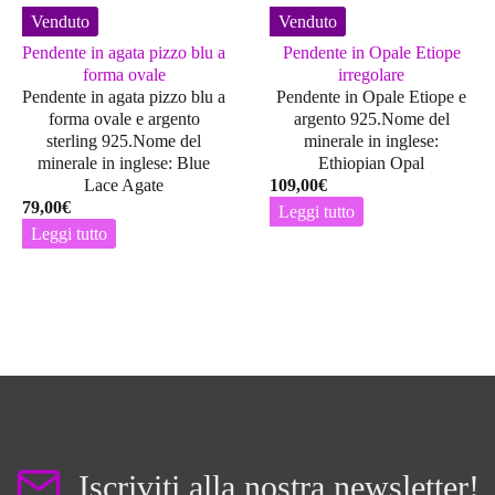
Venduto
Venduto
Pendente in agata pizzo blu a
Pendente in Opale Etiope
forma ovale
irregolare
Pendente in agata pizzo blu a
Pendente in Opale Etiope e
forma ovale e argento
argento 925.Nome del
sterling 925.Nome del
minerale in inglese:
minerale in inglese: Blue
Ethiopian Opal
Lace Agate
109,00
€
79,00
€
Leggi tutto
Leggi tutto
Iscriviti alla nostra newsletter!