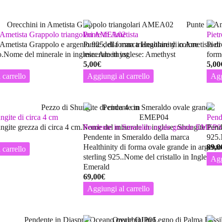
n Ametista Grappolo triangolari AMEA02
Punte in Ametista
Piet
 Ametista Grappolo e argento 925, di forma triangolare di colore
Punte della marca Healthinity in Ametista d
Piet
ro.Nome del minerale in inglese: Amethyst
minerale in inglese: Amethyst
form
5,00
€
5,00
 carrello
Aggiungi al carrello
Agg
ngite di circa 4 cm
Pend
ngite grezza di circa 4 cm.Nome del minerale in inglese: Shungite
Pendente in Smeraldo ovale grande EMEP0
Pende
Pendente in Smeraldo della marca
925.
Healthinity di forma ovale grande in argento
89,0
 carrello
sterling 925..Nome del cristallo in Inglese:
Agg
Emerald
69,00
€
Aggiungi al carrello