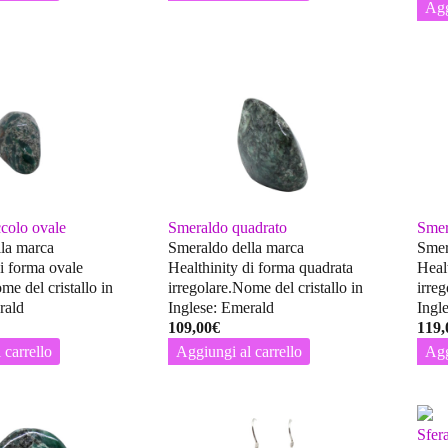
Agg
colo ovale
Smeraldo quadrato
Smer
la marca
Smeraldo della marca
Smer
di forma ovale
Healthinity di forma quadrata
Heal
me del cristallo in
irregolare.Nome del cristallo in
irreg
rald
Inglese: Emerald
Ingl
109,00
€
119,
 carrello
Aggiungi al carrello
Agg
Sfer