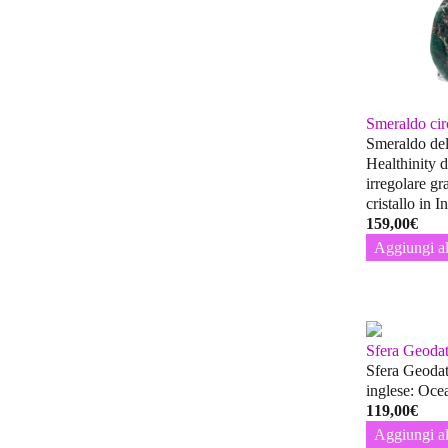
Smeraldo cir
Smeraldo del
Healthinity d
irregolare g
cristallo in 
159,00
€
Aggiungi al
Sfera Geodat
Sfera Geodat
inglese: Oce
119,00
€
Aggiungi al