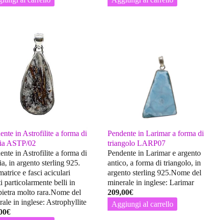
nte in Astrofilite a forma di
Pendente in Larimar a forma di
ia ASTP/02
triangolo LARP07
nte in Astrofilite a forma di
Pendente in Larimar e argento
a, in argento sterling 925.
antico, a forma di triangolo, in
atrice e fasci aciculari
argento sterling 925.Nome del
i particolarmente belli in
minerale in inglese: Larimar
pietra molto rara.Nome del
209,00
€
ale in inglese: Astrophyllite
Aggiungi al carrello
00
€