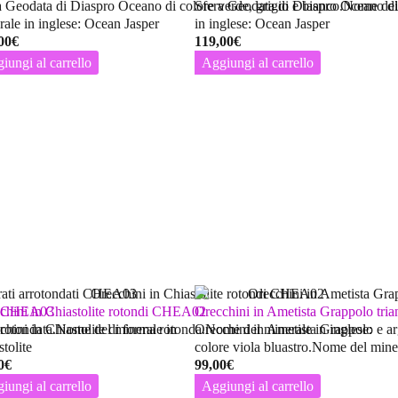
a Geodata di Diaspro Oceano di colore verde, grigio e bianco.Nome del
Sfera Geodata di Diaspro Oceano di
rale in inglese: Ocean Jasper
in inglese: Ocean Jasper
00
€
119,00
€
iungi al carrello
Aggiungi al carrello
ati CHEA03
chini in Chiastolite rotondi CHEA02
Orecchini in Ametista Grappolo tri
arrotondata.Nome del minerale in
chini in Chiastolite di forma rotonda.Nome del minerale in inglese:
Orecchini in Ametista Grappolo e arg
tolite
colore viola bluastro.Nome del mine
0
€
99,00
€
iungi al carrello
Aggiungi al carrello