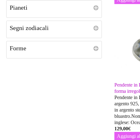
Pianeti
Segni zodiacali
Forme
Pendente in
forma irrego
Pendente in
argento 925, 
in argento st
bluastro.Nom
inglese: Oce
129,00
€
Aggiungi al