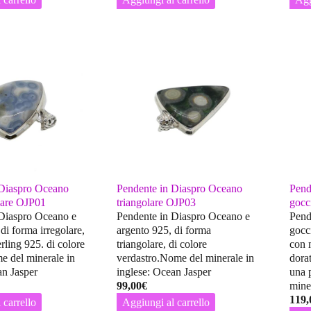
 Diaspro Oceano
Pendente in Diaspro Oceano
Pende
lare OJP01
triangolare OJP03
gocc
 Diaspro Oceano e
Pendente in Diaspro Oceano e
Pende
di forma irregolare,
argento 925, di forma
gocci
erling 925. di colore
triangolare, di colore
con m
e del minerale in
verdastro.Nome del minerale in
dorat
an Jasper
inglese: Ocean Jasper
una 
99,00
€
miner
119,
 carrello
Aggiungi al carrello