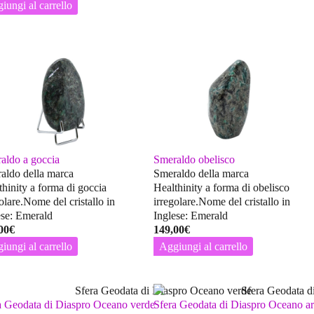
iungi al carrello
aldo a goccia
Smeraldo obelisco
aldo della marca
Smeraldo della marca
thinity a forma di goccia
Healthinity a forma di obelisco
olare.Nome del cristallo in
irregolare.Nome del cristallo in
ese: Emerald
Inglese: Emerald
00
€
149,00
€
iungi al carrello
Aggiungi al carrello
a Geodata di Diaspro Oceano verde
Sfera Geodata di Diaspro Oceano a