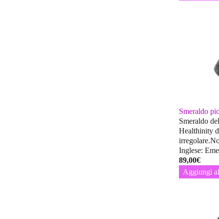
Smeraldo pic
Smeraldo del
Healthinity 
irregolare.No
Inglese: Eme
89,00
€
Aggiungi al