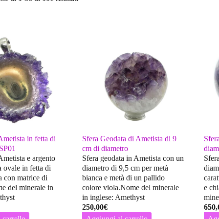
metista in fetta di
Sfera Geodata di Ametista di 9
Sfer
MSP01
cm di diametro
diam
Ametista e argento
Sfera geodata in Ametista con un
Sfer
 ovale in fetta di
diametro di 9,5 cm per metà
diam
la con matrice di
bianca e metà di un pallido
carat
me del minerale in
colore viola.Nome del minerale
e ch
thyst
in inglese: Amethyst
mine
250,00
€
650,
 carrello
Aggiungi al carrello
Agg