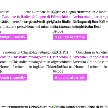
re Burattate in Radice di Legno di Palma
Orecchini in Ambra triangolari ir
i varie dimensioni e peso.Nome del
re Burattate a forma di uovo di quaglia in Radice di Legno di Palma di v
Orecchini in Ambra e argento 925, a
e, misure e peso.Nome del minerale in inglese: Petrified Palm Root
del minerale in inglese: Amber
€
39,00
€
iungi al carrello
Aggiungi al carrello
ente in Chiastolite rettangolare CHP11
Orecchini in Ametista Grappolo tr
4
nte in Chiastolite rettangolare in argento sterling
Orecchini in Ametista Grappolo e arg
Nome del minerale in inglese: Chiastolite
viola bluastro.Nome del minerale in
0
€
99,00
€
iungi al carrello
Aggiungi al carrello