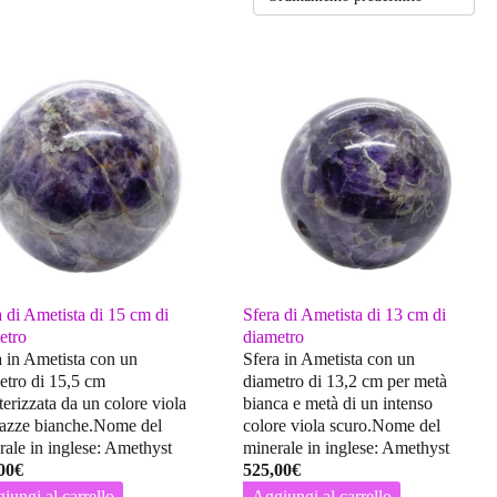
a di Ametista di 15 cm di
Sfera di Ametista di 13 cm di
etro
diametro
a in Ametista con un
Sfera in Ametista con un
etro di 15,5 cm
diametro di 13,2 cm per metà
terizzata da un colore viola
bianca e metà di un intenso
iazze bianche.Nome del
colore viola scuro.Nome del
rale in inglese: Amethyst
minerale in inglese: Amethyst
00
€
525,00
€
iungi al carrello
Aggiungi al carrello