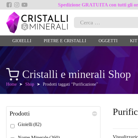
Spedizione GRATUITA con tutti gli ord
Ricerca
per:
GIOIELLI
PIETRE E CRISTALLI
OGGETTI
KIT
Cristalli e minerali Shop
Home
➤
Shop
➤ Prodotti taggati “Purificazione”
Purifi
Prodotti
Gioielli
(82)
Visualizzazio
Nome Minerale
(260)