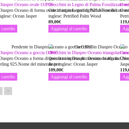
 Diaspro Oceano ovale OJP06
Orecchini in Legno di Palma Fossilizzato 
Orec
Diaspro Oceano di forma ovale in argento sterling 925.Nome del
Orecchini in Legno di Palma Fossilizzato re
Orec
inglese: Ocean Jasper
inglese: Petrified Palm Wood
Petr
89,00
€
119,
 carrello
Aggiungi al carrello
Agg
 Diaspro Oceano a goccia OJP05
Orecchini in Diaspro Oceano triangolari sc
Orec
Diaspro Oceano a forma di goccia compreso di catenina da 40 cm.
Orecchini in Diaspro Oceano triangolari.No
Orec
terling 925.Nome del minerale in inglese: Ocean Jasper
Jasper
Jasp
109,00
€
119,
 carrello
Aggiungi al carrello
Agg
>