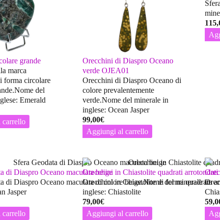
Sfer
mine
115,
Agg
colare grande
Orecchini di Diaspro Oceano
la marca
verde OJEA01
i forma circolare
Orecchini di Diaspro Oceano di
rande.Nome del
colore prevalentemente
Inglese: Emerald
verde.Nome del minerale in
inglese: Ocean Jasper
99,00
€
 carrello
Aggiungi al carrello
a di Diaspro Oceano maculata beige
Orecchini in Chiastolite quadrati arrotond
Orec
a di Diaspro Oceano maculata di colore beige.Nome del minerale in
Orecchini in Chiastolite di forma quadrata 
Orec
an Jasper
inglese: Chiastolite
Chias
79,00
€
59,0
 carrello
Aggiungi al carrello
Agg