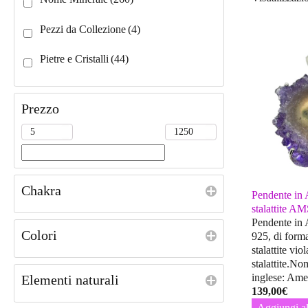
Pezzi da Collezione
(4)
Pietre e Cristalli
(44)
Prezzo
Chakra
Pendente in A
stalattite A
Pendente in 
Colori
925, di forma
stalattite vio
stalattite.No
inglese: Ame
Elementi naturali
139,00
€
Aggiungi al