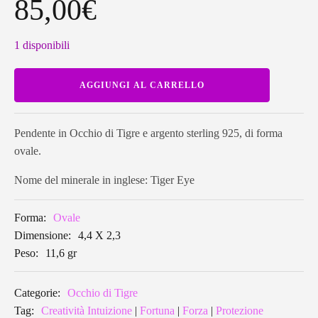
85,00
€
1 disponibili
Pendente
AGGIUNGI AL CARRELLO
in
Occhio
di
Tigre
ovale
Pendente in Occhio di Tigre e argento sterling 925, di forma
TEP18
ovale.
quantità
Nome del minerale in inglese: Tiger Eye
Forma:
Ovale
Dimensione:
4,4 X 2,3
Peso:
11,6 gr
Categorie:
Occhio di Tigre
Tag:
Creatività Intuizione
|
Fortuna
|
Forza
|
Protezione