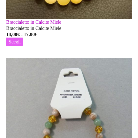
Braccialetto in Calcite Miele
Braccialetto in Calcite Miele
Fascia
14,00
€
-
17,00
€
di
Scegli
prezzo:
Questo
da
prodotto
14,00€
ha
a
più
17,00€
varianti.
Le
opzioni
possono
essere
scelte
nella
pagina
del
prodotto