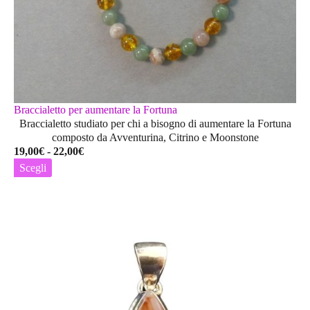
Braccialetto per aumentare la Fortuna
Braccialetto studiato per chi a bisogno di aumentare la Fortuna
composto da Avventurina, Citrino e Moonstone
Fascia
19,00
€
-
22,00
€
di
Scegli
prezzo:
Questo
da
prodotto
19,00€
ha
a
più
22,00€
varianti.
Le
opzioni
possono
essere
scelte