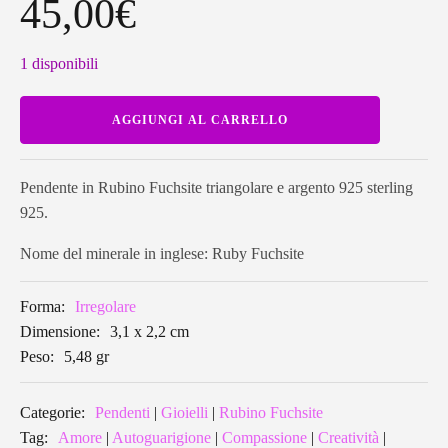
45,00
€
1 disponibili
Pendente
AGGIUNGI AL CARRELLO
in
Rubino
Fuchsite
triangolare
RFP07
Pendente in Rubino Fuchsite triangolare e argento 925 sterling
quantità
925.
Nome del minerale in inglese: Ruby Fuchsite
Forma:
Irregolare
Dimensione:
3,1 x 2,2 cm
Peso:
5,48 gr
Categorie:
Pendenti
|
Gioielli
|
Rubino Fuchsite
Tag:
Amore
|
Autoguarigione
|
Compassione
|
Creatività
|