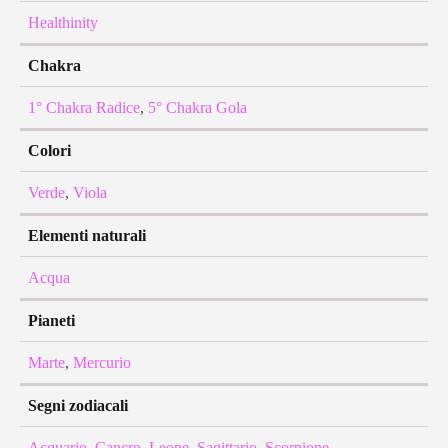
Healthinity
Chakra
1° Chakra Radice
,
5° Chakra Gola
Colori
Verde
,
Viola
Elementi naturali
Acqua
Pianeti
Marte
,
Mercurio
Segni zodiacali
Acquario
,
Cancro
,
Leone
,
Sagittario
,
Scorpione