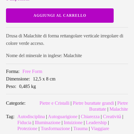
Pezzo
AGGIUNGI AL CARRELLO
di
Malachite
quantità
Drusa di Malachite di forma rettangolare verticale irregolare di
colore verde acceso.
Nome del minerale in inglese: Malachite
Forma:
Free Form
Dimensione:
12,5 x 8 cm
Peso:
0,485 kg
Categorie:
Pietre e Cristalli
|
Pietre burattate grandi
|
Pietre
Burattate
|
Malachite
Tag:
Autodisciplina
|
Autoguarigione
|
Chiarezza
|
Creatività
|
Fiducia
|
Illuminazione
|
Intuizione
|
Leadership
|
Protezione
|
Trasformazione
|
Trauma
|
Viaggiare