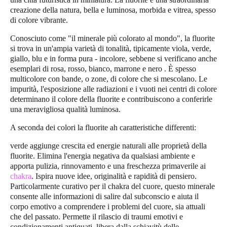
creazione della natura, bella e luminosa, morbida e vitrea, spesso
di colore vibrante.
Conosciuto come "il minerale più colorato al mondo", la fluorite
si trova in un'ampia varietà di tonalità, tipicamente viola, verde,
giallo, blu e in forma pura - incolore, sebbene si verificano anche
esemplari di rosa, rosso, bianco, marrone e nero . È spesso
multicolore con bande, o zone, di colore che si mescolano. Le
impurità, l'esposizione alle radiazioni e i vuoti nei centri di colore
determinano il colore della fluorite e contribuiscono a conferirle
una meravigliosa qualità luminosa.
A seconda dei colori la fluorite ah caratteristiche differenti:
verde
aggiunge crescita ed energie naturali alle proprietà della
fluorite. Elimina l'energia negativa da qualsiasi ambiente e
apporta pulizia, rinnovamento e una freschezza primaverile ai
chakra
. Ispira nuove idee, originalità e rapidità di pensiero.
Particolarmente curativo per il chakra del cuore, questo minerale
consente alle informazioni di salire dal subconscio e aiuta il
corpo emotivo a comprendere i problemi del cuore, sia attuali
che del passato. Permette il rilascio di traumi emotivi e
condizionamenti antiquati, libera dalla schiavitù delle