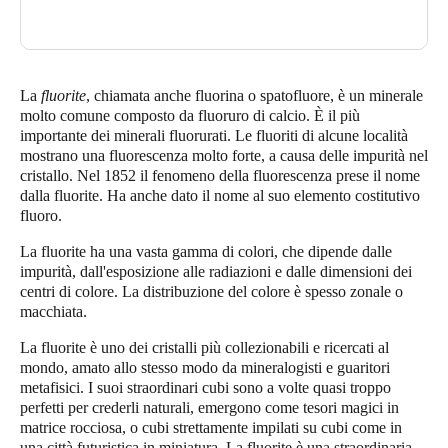
La
fluorite
, chiamata anche fluorina o spatofluore, è un minerale
molto comune composto da fluoruro di calcio. È il più
importante dei minerali fluorurati. Le fluoriti di alcune località
mostrano una fluorescenza molto forte, a causa delle impurità nel
cristallo. Nel 1852 il fenomeno della fluorescenza prese il nome
dalla fluorite. Ha anche dato il nome al suo elemento costitutivo
fluoro.
La fluorite ha una vasta gamma di colori, che dipende dalle
impurità, dall'esposizione alle radiazioni e dalle dimensioni dei
centri di colore. La distribuzione del colore è spesso zonale o
macchiata.
La fluorite è uno dei cristalli più collezionabili e ricercati al
mondo, amato allo stesso modo da mineralogisti e guaritori
metafisici. I suoi straordinari cubi sono a volte quasi troppo
perfetti per crederli naturali, emergono come tesori magici in
matrice rocciosa, o cubi strettamente impilati su cubi come in
una città futuristica in miniatura. La fluorite è una straordinaria