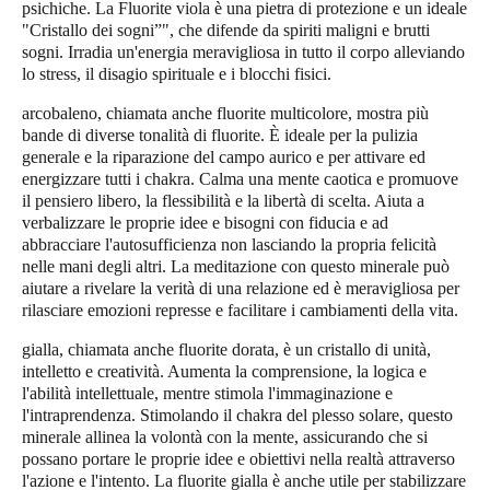
psichiche. La Fluorite viola è una pietra di protezione e un ideale
"Cristallo dei sogni”", che difende da spiriti maligni e brutti
sogni. Irradia un'energia meravigliosa in tutto il corpo alleviando
lo stress, il disagio spirituale e i blocchi fisici.
arcobaleno
, chiamata anche fluorite multicolore, mostra più
bande di diverse tonalità di fluorite. È ideale per la pulizia
generale e la riparazione del campo aurico e per attivare ed
energizzare tutti i chakra. Calma una mente caotica e promuove
il pensiero libero, la flessibilità e la libertà di scelta. Aiuta a
verbalizzare le proprie idee e bisogni con fiducia e ad
abbracciare l'autosufficienza non lasciando la propria felicità
nelle mani degli altri. La meditazione con questo minerale può
aiutare a rivelare la verità di una relazione ed è meravigliosa per
rilasciare emozioni represse e facilitare i cambiamenti della vita.
gialla
, chiamata anche fluorite dorata, è un cristallo di unità,
intelletto e creatività. Aumenta la comprensione, la logica e
l'abilità intellettuale, mentre stimola l'immaginazione e
l'intraprendenza. Stimolando il chakra del plesso solare, questo
minerale allinea la volontà con la mente, assicurando che si
possano portare le proprie idee e obiettivi nella realtà attraverso
l'azione e l'intento. La fluorite gialla è anche utile per stabilizzare