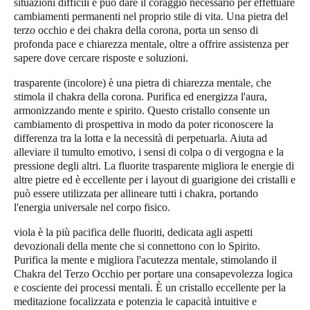
situazioni difficili e può dare il coraggio necessario per effettuare
cambiamenti permanenti nel proprio stile di vita. Una pietra del
terzo occhio e dei chakra della corona, porta un senso di
profonda pace e chiarezza mentale, oltre a offrire assistenza per
sapere dove cercare risposte e soluzioni.
trasparente
(incolore) è una pietra di chiarezza mentale, che
stimola il chakra della corona. Purifica ed energizza l'aura,
armonizzando mente e spirito. Questo cristallo consente un
cambiamento di prospettiva in modo da poter riconoscere la
differenza tra la lotta e la necessità di perpetuarla. Aiuta ad
alleviare il tumulto emotivo, i sensi di colpa o di vergogna e la
pressione degli altri. La fluorite trasparente migliora le energie di
altre pietre ed è eccellente per i layout di guarigione dei cristalli e
può essere utilizzata per allineare tutti i chakra, portando
l'energia universale nel corpo fisico.
viola
è la più pacifica delle fluoriti, dedicata agli aspetti
devozionali della mente che si connettono con lo Spirito.
Purifica la mente e migliora l'acutezza mentale, stimolando il
Chakra del Terzo Occhio per portare una consapevolezza logica
e cosciente dei processi mentali. È un cristallo eccellente per la
meditazione focalizzata e potenzia le capacità intuitive e