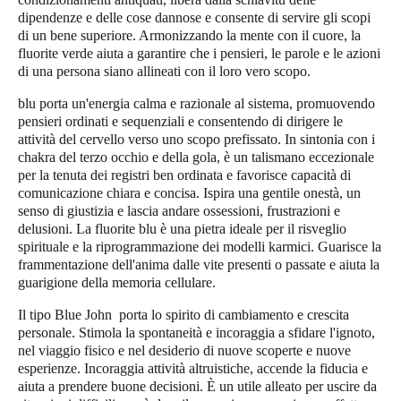
dipendenze e delle cose dannose e consente di servire gli scopi
di un bene superiore. Armonizzando la mente con il cuore, la
fluorite verde aiuta a garantire che i pensieri, le parole e le azioni
di una persona siano allineati con il loro vero scopo.
blu
porta un'energia calma e razionale al sistema, promuovendo
pensieri ordinati e sequenziali e consentendo di dirigere le
attività del cervello verso uno scopo prefissato. In sintonia con i
chakra del terzo occhio e della gola, è un talismano eccezionale
per la tenuta dei registri ben ordinata e favorisce capacità di
comunicazione chiara e concisa. Ispira una gentile onestà, un
senso di giustizia e lascia andare ossessioni, frustrazioni e
delusioni. La fluorite blu è una pietra ideale per il risveglio
spirituale e la riprogrammazione dei modelli karmici. Guarisce la
frammentazione dell'anima dalle vite presenti o passate e aiuta la
guarigione della memoria cellulare.
Il tipo
Blue John
porta lo spirito di cambiamento e crescita
personale. Stimola la spontaneità e incoraggia a sfidare l'ignoto,
nel viaggio fisico e nel desiderio di nuove scoperte e nuove
esperienze. Incoraggia attività altruistiche, accende la fiducia e
aiuta a prendere buone decisioni. È un utile alleato per uscire da