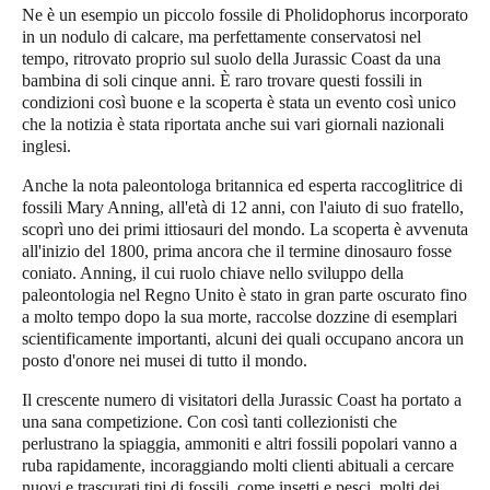
Ne è un esempio un piccolo fossile di Pholidophorus incorporato
in un nodulo di calcare, ma perfettamente conservatosi nel
tempo, ritrovato proprio sul suolo della
Jurassic Coast
da una
bambina di soli cinque anni. È raro trovare questi fossili in
condizioni così buone e la scoperta è stata un evento così unico
che la notizia è stata riportata anche sui vari giornali nazionali
inglesi.
Anche la nota paleontologa britannica ed esperta raccoglitrice di
fossili Mary Anning, all'età di 12 anni, con l'aiuto di suo fratello,
scoprì uno dei primi ittiosauri del mondo. La scoperta è avvenuta
all'inizio del 1800, prima ancora che il termine dinosauro fosse
coniato. Anning, il cui ruolo chiave nello sviluppo della
paleontologia nel Regno Unito è stato in gran parte oscurato fino
a molto tempo dopo la sua morte, raccolse dozzine di esemplari
scientificamente importanti, alcuni dei quali occupano ancora un
posto d'onore nei musei di tutto il mondo.
Il crescente numero di visitatori della
Jurassic Coast
ha portato a
una sana competizione. Con così tanti collezionisti che
perlustrano la spiaggia, ammoniti e altri fossili popolari vanno a
ruba rapidamente, incoraggiando molti clienti abituali a cercare
nuovi e trascurati tipi di fossili, come insetti e pesci, molti dei