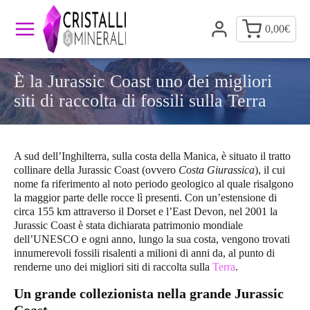
0,00
€
È la Jurassic Coast uno dei migliori
siti di raccolta di fossili sulla Terra
A sud dell’Inghilterra, sulla costa della Manica, è situato il tratto
collinare della
Jurassic Coast
(ovvero
Costa Giurassica
), il cui
nome fa riferimento al noto periodo geologico al quale risalgono
la maggior parte delle rocce lì presenti. Con un’estensione di
circa 155 km attraverso il Dorset e l’East Devon, nel 2001 la
Jurassic Coast
è stata dichiarata patrimonio mondiale
dell’UNESCO e ogni anno, lungo la sua costa, vengono trovati
innumerevoli fossili risalenti a milioni di anni da, al punto di
renderne uno dei migliori siti di raccolta sulla
Terra
.
Un grande collezionista nella grande Jurassic