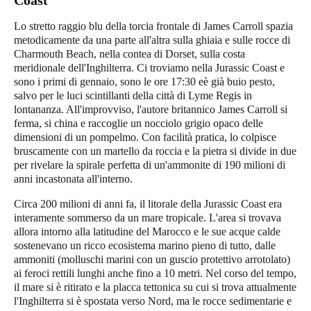
Coast
Lo stretto raggio blu della torcia frontale di James Carroll spazia
metodicamente da una parte all'altra sulla ghiaia e sulle rocce di
Charmouth Beach, nella contea di Dorset, sulla costa
meridionale dell'Inghilterra. Ci troviamo nella
Jurassic Coast
e
sono i primi di gennaio, sono le ore 17:30 eè già buio pesto,
salvo per le luci scintillanti della città di Lyme Regis in
lontananza. All'improvviso, l'autore britannico James Carroll si
ferma, si china e raccoglie un nocciolo grigio opaco delle
dimensioni di un pompelmo. Con facilità pratica, lo colpisce
bruscamente con un martello da roccia e la pietra si divide in due
per rivelare la spirale perfetta di un'ammonite di 190 milioni di
anni incastonata all'interno.
Circa 200 milioni di anni fa, il litorale della
Jurassic Coast
era
interamente sommerso da un mare tropicale. L'area si trovava
allora intorno alla latitudine del Marocco e le sue acque calde
sostenevano un ricco ecosistema marino pieno di tutto, dalle
ammoniti (molluschi marini con un guscio protettivo arrotolato)
ai feroci rettili lunghi anche fino a 10 metri. Nel corso del tempo,
il mare si è ritirato e la placca tettonica su cui si trova attualmente
l'Inghilterra si è spostata verso Nord, ma le rocce sedimentarie e