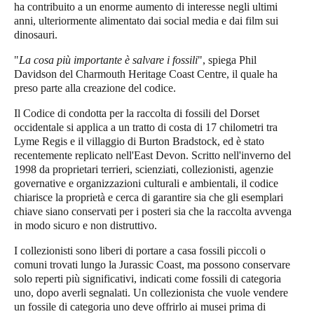
ha contribuito a un enorme aumento di interesse negli ultimi
anni, ulteriormente alimentato dai social media e dai film sui
dinosauri.
"
La cosa più importante è salvare i fossili
", spiega Phil
Davidson del Charmouth Heritage Coast Centre, il quale ha
preso parte alla creazione del codice.
Il Codice di condotta per la raccolta di fossili del Dorset
occidentale si applica a un tratto di costa di 17 chilometri tra
Lyme Regis e il villaggio di Burton Bradstock, ed è stato
recentemente replicato nell'East Devon. Scritto nell'inverno del
1998 da proprietari terrieri, scienziati, collezionisti, agenzie
governative e organizzazioni culturali e ambientali, il codice
chiarisce la proprietà e cerca di garantire sia che gli esemplari
chiave siano conservati per i posteri sia che la raccolta avvenga
in modo sicuro e non distruttivo.
I collezionisti sono liberi di portare a casa fossili piccoli o
comuni trovati lungo la
Jurassic Coast
, ma possono conservare
solo reperti più significativi, indicati come fossili di categoria
uno, dopo averli segnalati. Un collezionista che vuole vendere
un fossile di categoria uno deve offrirlo ai musei prima di