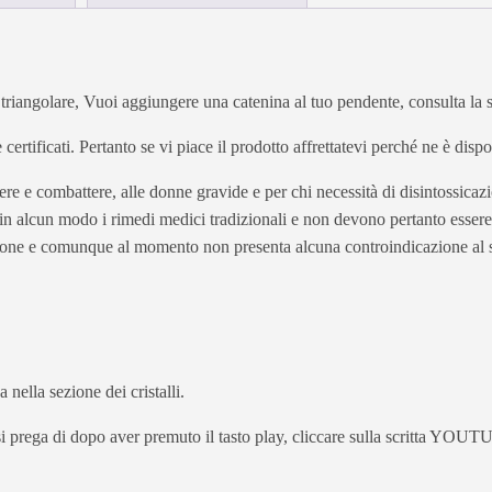
triangolare, Vuoi aggiungere una catenina al tuo pendente, consulta la 
 e certificati. Pertanto se vi piace il prodotto affrettatevi perché ne è dis
ere e combattere, alle donne gravide e per chi necessità di disintossicaz
e in alcun modo i rimedi medici tradizionali e non devono pertanto essere 
ione e comunque al momento non presenta alcuna controindicazione al s
 nella sezione dei cristalli.
e si prega di dopo aver premuto il tasto play, cliccare sulla scritta YO