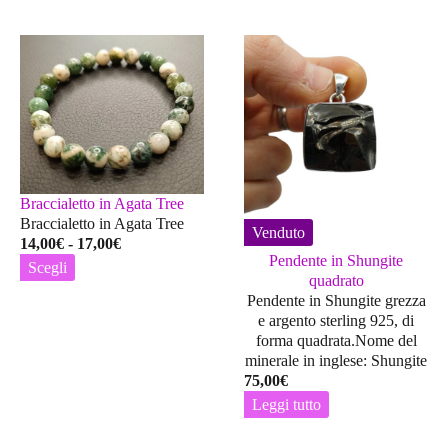
Braccialetto in Agata Tree
Braccialetto in Agata Tree
Venduto
Fascia
14,00
€
-
17,00
€
Pendente in Shungite
di
Scegli
quadrato
prezzo:
Questo
Pendente in Shungite grezza
da
prodotto
e argento sterling 925, di
14,00€
ha
forma quadrata.Nome del
a
più
minerale in inglese: Shungite
17,00€
varianti.
75,00
€
Le
Leggi tutto
opzioni
possono