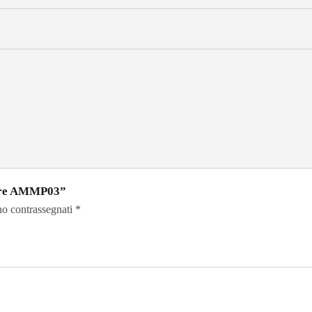
lare AMMP03”
no contrassegnati
*