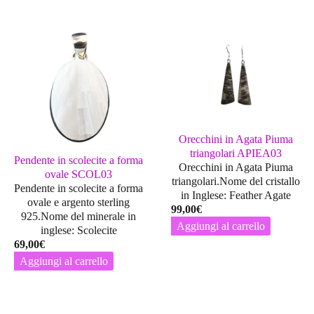
Orecchini in Agata Piuma
triangolari APIEA03
Pendente in scolecite a forma
Orecchini in Agata Piuma
ovale SCOL03
triangolari.Nome del cristallo
Pendente in scolecite a forma
in Inglese: Feather Agate
ovale e argento sterling
99,00
€
925.Nome del minerale in
Aggiungi al carrello
inglese: Scolecite
69,00
€
Aggiungi al carrello