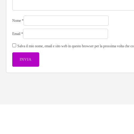
Nome
*
Email
*
Salva il mio nome, email e sito web in questo browser per la prossima volta che 