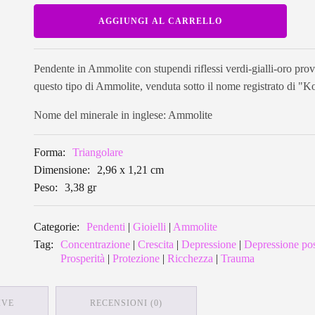
Pendente
AGGIUNGI AL CARRELLO
in
Ammolite
triangolare
AMMP03
quantità
Pendente in Ammolite con stupendi riflessi verdi-gialli-oro pr
questo tipo di Ammolite, venduta sotto il nome registrato di "Ko
Nome del minerale in inglese: Ammolite
Forma:
Triangolare
Dimensione:
2,96 x 1,21 cm
Peso:
3,38 gr
Categorie:
Pendenti
|
Gioielli
|
Ammolite
Tag:
Concentrazione
|
Crescita
|
Depressione
|
Depressione pos
Prosperità
|
Protezione
|
Ricchezza
|
Trauma
IVE
RECENSIONI (0)