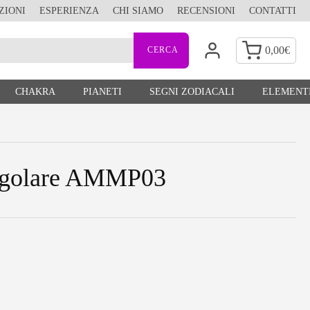
ZIONI
ESPERIENZA
CHI SIAMO
RECENSIONI
CONTATTI
0,00
€
CHAKRA
PIANETI
SEGNI ZODIACALI
ELEMENTI
angolare AMMP03