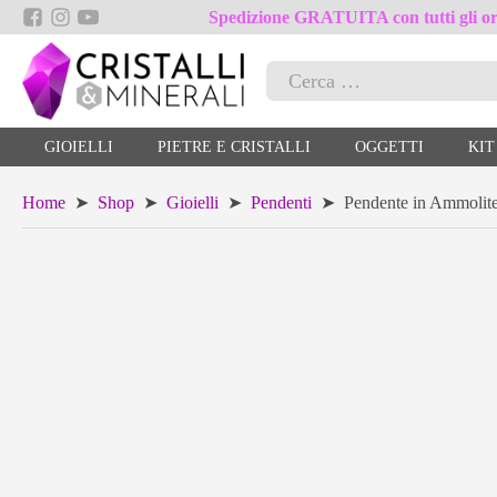
Spedizione GRATUITA con tutti gli ord
Ricerca
per:
GIOIELLI
PIETRE E CRISTALLI
OGGETTI
KIT
Home
➤
Shop
➤
Gioielli
➤
Pendenti
➤ Pendente in Ammolite