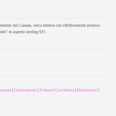
oveniente dal Canada, unica miniera che effettivamente produce
rite" in argento sterling 925.
t parto
|
Disintossicare
|
Fortuna
|
Gravidanza
|
Meditazione
|