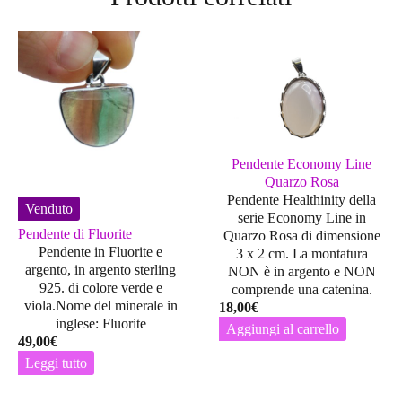
Pendente Economy Line
Quarzo Rosa
Pendente Healthinity della
Venduto
serie Economy Line in
Pendente di Fluorite
Quarzo Rosa di dimensione
Pendente in Fluorite e
3 x 2 cm. La montatura
argento, in argento sterling
NON
è in argento e
NON
925. di colore verde e
comprende una catenina.
viola.Nome del minerale in
18,00
€
inglese: Fluorite
Aggiungi al carrello
49,00
€
Leggi tutto