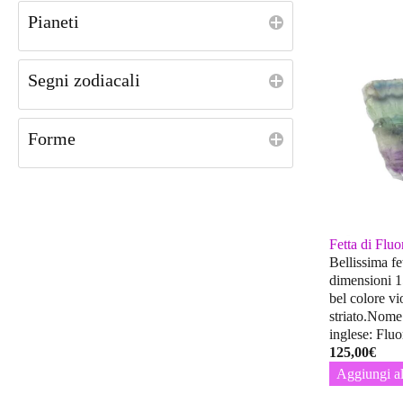
Pianeti
Segni zodiacali
Forme
Fetta di Fluo
Bellissima fet
dimensioni 1
bel colore vi
striato.Nome
inglese: Fluo
125,00
€
Aggiungi al