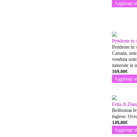
Aggiungi al
Pendente in
Pendente in 
Canada, unic
venduta sotto
minerale in 
169,00
€
Aggiungi al
Fetta di Dia
Bellissima f
inglese: Oce
149,00
€
Aggiungi al