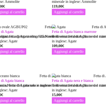
ese: Ammolite
minerale in inglese: Ammolite
00
€
119,00
€
iungi al carrello
Aggiungi al carrello
a di Agata
Fetta di Agata bianca marrone
ulgaria in argento sterling 925.Nome
issima fetta di Agata nera e marrone con venature dorate.Nome del mine
Bellissima fetta di Agata nera e ma
glese: Agate
in inglese: Agate
0
€
109,00
€
iungi al carrello
Aggiungi al carrello
a di Agata bianca
Fetta di Agata nera e bianca
ianca.Nome del minerale in inglese:
issima fetta di Agata nera e marrone con venature dorate.Nome del mine
Bellissima fetta di Agata nera e ma
glese: Agate
in inglese: Agate
0
€
15,00
€
iungi al carrello
Aggiungi al carrello