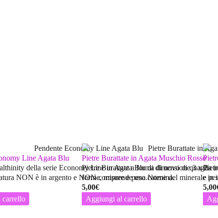
onomy Line Agata Blu
Pietre Burattate in Agata Muschio Rosso
Piet
lthinity della serie Economy Line in Agata Blu di dimensione 3 x 2
Pietre Burattate a forma di uovo di quaglia 
Piet
atura
NON
è in argento e
NON
forme, misure e peso.Nome del minerale in 
comprende una catenina.
e pe
5,00
€
5,00
 carrello
Aggiungi al carrello
Agg