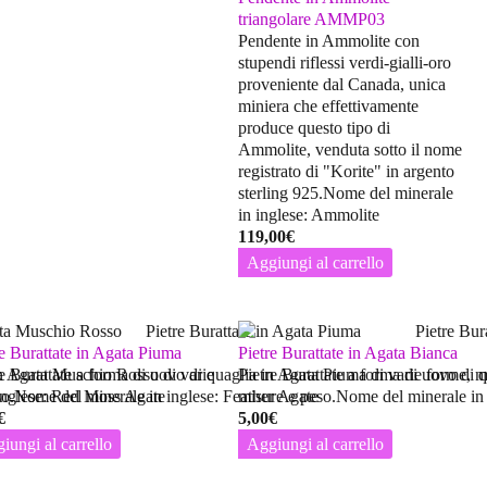
triangolare AMMP03
Pendente in Ammolite con
stupendi riflessi verdi-gialli-oro
proveniente dal Canada, unica
miniera che effettivamente
produce questo tipo di
Ammolite, venduta sotto il nome
registrato di "Korite" in argento
sterling 925.Nome del minerale
in inglese: Ammolite
119,00
€
Aggiungi al carrello
re Burattate in Agata Piuma
Pietre Burattate in Agata Bianca
in Agata Muschio Rosso di varie
re Burattate a forma di uovo di quaglia in Agata Piuma di varie forme, m
Pietre Burattate a forma di uovo di 
inglese: Red Moss Agate
so.Nome del minerale in inglese: Feather Agate
misure e peso.Nome del minerale in
€
5,00
€
iungi al carrello
Aggiungi al carrello