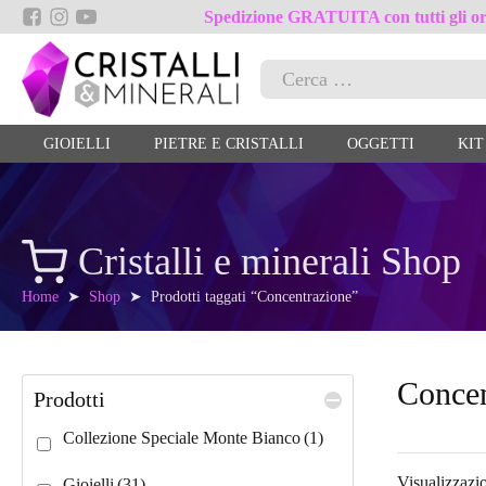
Spedizione GRATUITA con tutti gli ord
Ricerca
per:
GIOIELLI
PIETRE E CRISTALLI
OGGETTI
KIT
Cristalli e minerali Shop
Home
➤
Shop
➤ Prodotti taggati “Concentrazione”
Concen
Prodotti
Collezione Speciale Monte Bianco
(1)
Visualizzazio
Gioielli
(31)