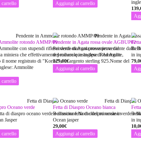
ingl
 carrello
Aggiungi al carrello
139,
Agg
 Ammolite rotondo AMMP/09
Pendente in Agata rossa ovale AGBUP02
Fett
Ammolite con stupendi riflessi verdi-marroni proveniente dal
Pendente di Agata rossa proveniente dalla B
Bell
a miniera che effettivamente produce questo tipo di Ammolite,
del minerale in inglese: Red Agate
in in
 il nome registrato di "Korite" e in argento sterling 925.Nome del
129,00
€
79,0
inglese: Ammolite
Aggiungi al carrello
Agg
 carrello
spro Oceano verde
Fetta di Diaspro Oceano bianca
Fett
etta di diaspro oceano verde e arancione.Nome del minerale in
Bellissima fetta di diaspro oceano verde e b
Bell
an Jasper
Ocean jasper
in in
29,00
€
10,0
 carrello
Aggiungi al carrello
Agg