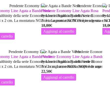
onomy Line Agata a Bande Nera
Pendente Economy Line Agata Rosa
Pend
lthinity della serie Economy Line in Agata a Bande Nera di
Pendente Healthinity della serie Economy L
Pend
3 x 2 cm. La montatura
NON
2 cm. La montatura
è in argento e
NON
NON
comprende una
è in argento e
cm. 
N
18,00
€
18,0
Aggiungi al carrello
Agg
 carrello
onomy Line Agata a Bande Verde
Pendente Economy Line Agata a Bande
lthinity della serie Economy Line in Agata a Bande Verde di
Pendente Healthinity della serie Economy L
3 x 2 cm. La montatura
NON
3 x 2 cm. La montatura
è in argento e
NON
comprende una
NON
è in argento e
22,50
€
Aggiungi al carrello
 carrello