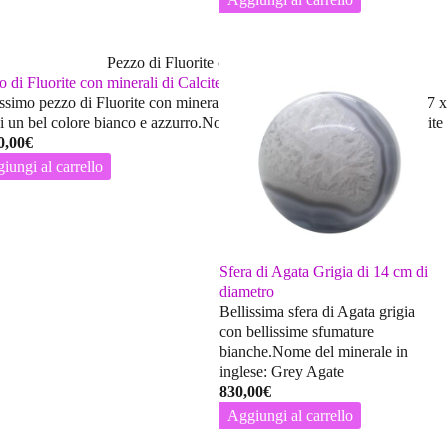
 di Fluorite con minerali di Calcite
issimo pezzo di Fluorite con minerali di Calcite di dimensione 33 x 27 
i un bel colore bianco e azzurro.Nome del minerale in inglese: Fluorite
0,00
€
iungi al carrello
Sfera di Agata Grigia di 14 cm di
diametro
Bellissima sfera di Agata grigia
con bellissime sfumature
bianche.Nome del minerale in
inglese: Grey Agate
830,00
€
Aggiungi al carrello