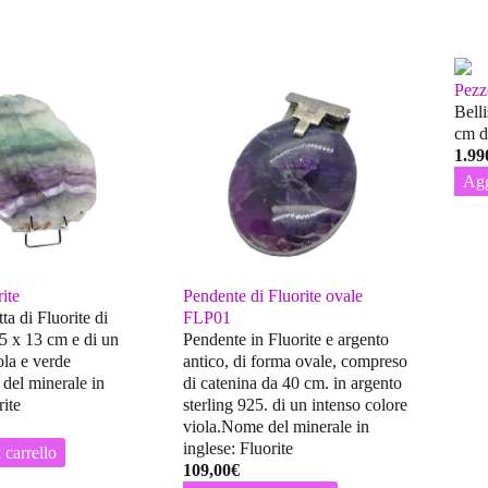
Pezzo
Bell
cm d
1.99
Agg
rite
Pendente di Fluorite ovale
ta di Fluorite di
FLP01
5 x 13 cm e di un
Pendente in Fluorite e argento
ola e verde
antico, di forma ovale, compreso
 del minerale in
di catenina da 40 cm. in argento
rite
sterling 925. di un intenso colore
viola.Nome del minerale in
inglese: Fluorite
 carrello
109,00
€