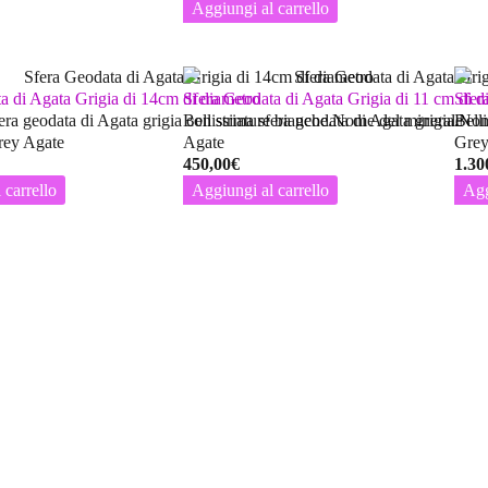
Aggiungi al carrello
a di Agata Grigia di 14cm di diametro
Sfera Geodata di Agata Grigia di 11 cm di d
Sfer
fera geodata di Agata grigia con striature bianche.Nome del minerale
Bellissima sfera geodata di Agata grigia.Nom
Bell
Grey Agate
Agate
Grey
450,00
€
1.30
 carrello
Aggiungi al carrello
Agg