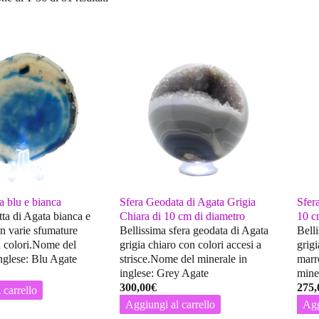
a blu e bianca
Sfera Geodata di Agata Grigia
Sfer
tta di Agata bianca e
Chiara di 10 cm di diametro
10 c
on varie sfumature
Bellissima sfera geodata di Agata
Bell
 colori.Nome del
grigia chiaro con colori accesi a
grigi
inglese: Blu Agate
strisce.Nome del minerale in
marr
inglese: Grey Agate
mine
300,00
€
275,
 carrello
Aggiungi al carrello
Agg