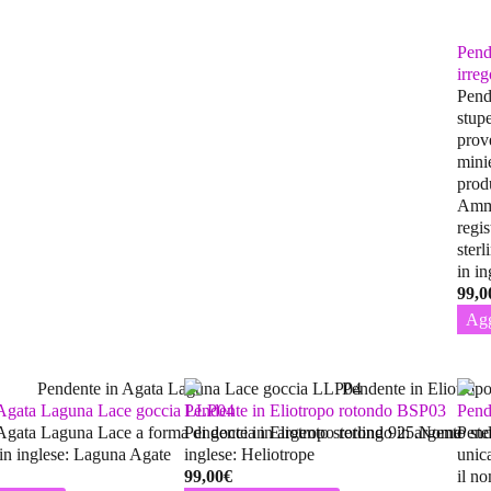
Pend
irre
Pend
stupe
prov
mini
prod
Ammo
regis
ster
in i
99,0
Agg
 Agata Laguna Lace goccia LLP04
Pendente in Eliotropo rotondo BSP03
Pend
Agata Laguna Lace a forma di goccia in argento sterling 925.Nome
Pendente in Eliotropo rotondo in argento st
Pend
 in inglese: Laguna Agate
inglese: Heliotrope
unic
99,00
€
il n