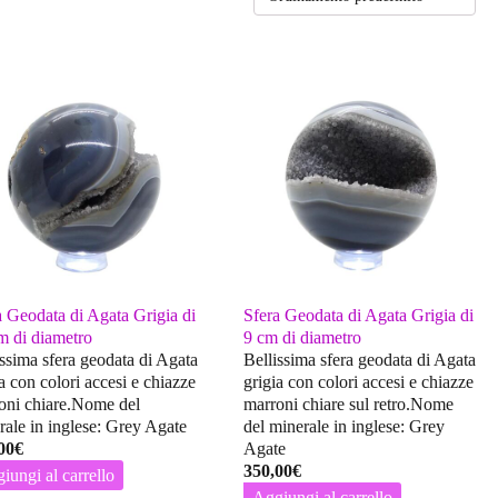
a Geodata di Agata Grigia di
Sfera Geodata di Agata Grigia di
m di diametro
9 cm di diametro
issima sfera geodata di Agata
Bellissima sfera geodata di Agata
a con colori accesi e chiazze
grigia con colori accesi e chiazze
oni chiare.Nome del
marroni chiare sul retro.Nome
rale in inglese: Grey Agate
del minerale in inglese: Grey
00
€
Agate
350,00
€
iungi al carrello
Aggiungi al carrello