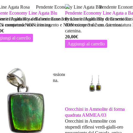
ente Economy Line Agata Blu
Pendente Economy Line Agata a B
ine in Agata Rosa di dimensione 3 x
ente Healthinity della serie Economy Line in Agata Blu di dimensione 
Pendente Healthinity della serie E
La montatura
ON
comprende una catenina.
NON
è in argento e
NON
dimensione 3 x 2 cm. La montatura
comprende una catenina.
0
€
catenina.
20,00
€
iungi al carrello
Aggiungi al carrello
ine in Agata a Bande di dimensione
NON
comprende una catenina.
Orecchini in Ammolite di forma
quadrata AMMEA/03
Orecchini in Ammolite con
stupendi riflessi verdi-gialli-oro
proveniente dal Canada, unica