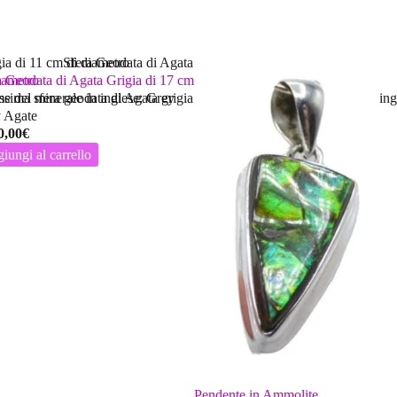
iametro
a Geodata di Agata Grigia di 17 cm di diametro
e del minerale in inglese: Grey
issima sfera geodata di Agata grigia e ametista.Nome del minerale in ing
 Agate
0,00
€
iungi al carrello
Pendente in Ammolite