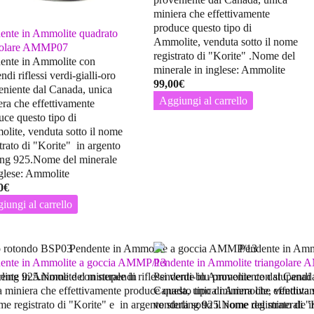
miniera che effettivamente
produce questo tipo di
ente in Ammolite quadrato
Ammolite, venduta sotto il nome
golare AMMP07
registrato di "Korite" .Nome del
ente in Ammolite con
minerale in inglese: Ammolite
ndi riflessi verdi-gialli-oro
99,00
€
eniente dal Canada, unica
Aggiungi al carrello
era che effettivamente
uce questo tipo di
lite, venduta sotto il nome
trato di "Korite" in argento
ling 925.Nome del minerale
nglese: Ammolite
0
€
iungi al carrello
ente in Ammolite a goccia AMMP/13
Pendente in Ammolite triangolare
erling 925.Nome del minerale in
ente in Ammolite con stupendi riflessi verdi-blu proveniente dal Canad
Pendente in Ammolite con stupendi r
a miniera che effettivamente produce questo tipo di Ammolite, venduta 
Canada, unica miniera che effettiva
ome registrato di "Korite" e in argento sterling 925.Nome del minerale i
venduta sotto il nome registrato di 