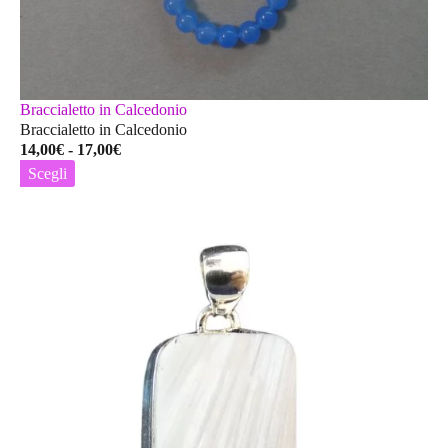
Braccialetto in Calcedonio
Braccialetto in Calcedonio
Fascia
14,00
€
-
17,00
€
di
Scegli
prezzo:
Questo
da
prodotto
14,00€
ha
a
più
17,00€
varianti.
Le
opzioni
possono
essere
scelte
nella
pagina
del