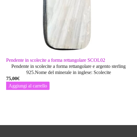
prodotto
Pendente in scolecite a forma rettangolare SCOL02
Pendente in scolecite a forma rettangolare e argento sterling
925.Nome del minerale in inglese: Scolecite
75,00
€
Aggiungi al carrello