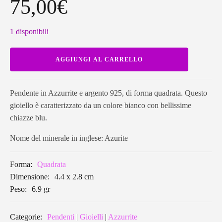
75,00
€
1 disponibili
Pendente
AGGIUNGI AL CARRELLO
in
Azzurrite
K2
quadrato
K2P21
Pendente in Azzurrite e argento 925, di forma quadrata. Questo
quantità
gioiello è caratterizzato da un colore bianco con bellissime
chiazze blu.
Nome del minerale in inglese: Azurite
Forma:
Quadrata
Dimensione:
4.4 x 2.8 cm
Peso:
6.9 gr
Categorie:
Pendenti
|
Gioielli
|
Azzurrite