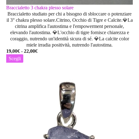
Braccialetto 3 chakra plesso solare
Braccialetto studiato per chi a bisogno di sbloccare o potenziare
il 3° chakra plesso solare.Citrino, Occhio di Tigre e Calcite.💎La
citrina amplifica l'autostima e l'empowerment personale,
elevando l'autostima. 💎L'occhio di tigre fornisce chiarezza e
coraggio, nutrendo un'identità sicura di sé. 💎La calcite color
miele irradia positività, nutrendo l'autostima.
Fascia
19,00
€
-
22,00
€
di
Scegli
prezzo:
Questo
da
prodotto
19,00€
ha
a
più
22,00€
varianti.
Le
opzioni
possono
essere
scelte
nella
pagina