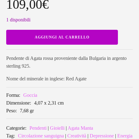
109,00
€
1 disponibili
Pendente
AGGIUNGI AL CARRELLO
in
Agata
Manta
a
goccia
Pendente di Agata rossa proveniente dalla Bulgaria in argento
AMNP/04
sterling 925.
quantità
Nome del minerale in inglese: Red Agate
Forma:
Goccia
Dimensione:
4,07 x 2,31 cm
Peso:
7,68 gr
Categorie:
Pendenti
|
Gioielli
|
Agata Manta
Tag:
Circolazione sanguigna
|
Creatività
|
Depressione
|
Energia