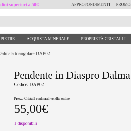
ini superiori a 50€
APPROFONDIMENTI
PROMO
 PIETRE
ACQUISTA MINERALE
PROPRIETÀ CRISTALLI
almata triangolare DAP02
Pendente in Diaspro Dalma
Codice: DAP02
Prezzo
Cristalli e minerali vendita online
55,00
€
1 disponibili