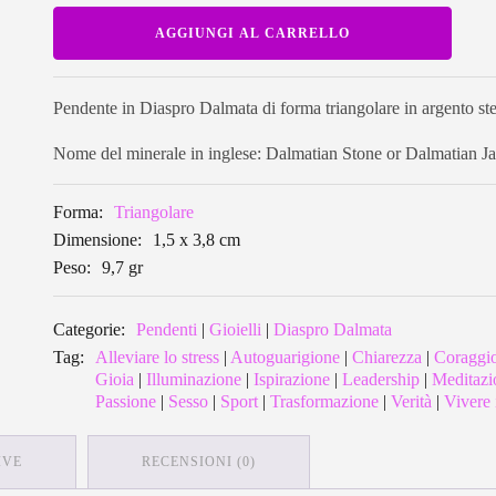
Pendente
AGGIUNGI AL CARRELLO
in
Diaspro
Dalmata
triangolare
DAP02
Pendente in Diaspro Dalmata di forma triangolare in argento ste
quantità
Nome del minerale in inglese: Dalmatian Stone or Dalmatian J
Forma:
Triangolare
Dimensione:
1,5 x 3,8 cm
Peso:
9,7 gr
Categorie:
Pendenti
|
Gioielli
|
Diaspro Dalmata
Tag:
Alleviare lo stress
|
Autoguarigione
|
Chiarezza
|
Coraggi
Gioia
|
Illuminazione
|
Ispirazione
|
Leadership
|
Meditazi
Passione
|
Sesso
|
Sport
|
Trasformazione
|
Verità
|
Vivere 
IVE
RECENSIONI (0)