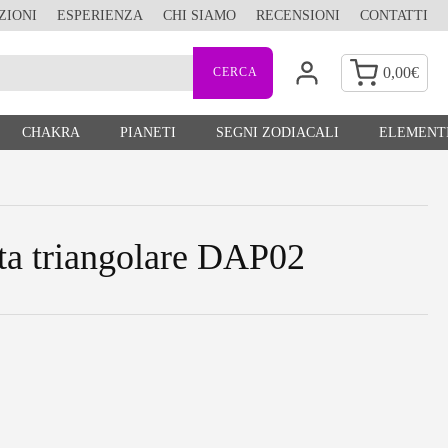
ZIONI
ESPERIENZA
CHI SIAMO
RECENSIONI
CONTATTI
0,00
€
CHAKRA
PIANETI
SEGNI ZODIACALI
ELEMENTI
ta triangolare DAP02