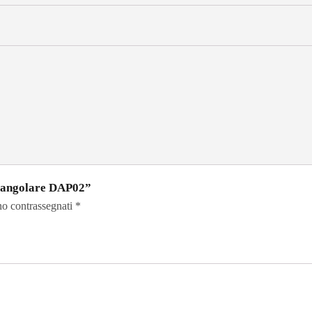
riangolare DAP02”
no contrassegnati
*