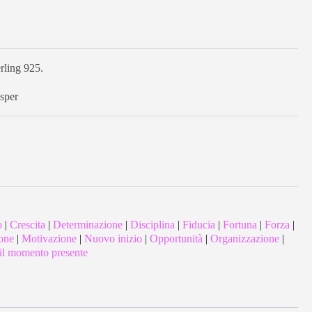
rling 925.
asper
o
|
Crescita
|
Determinazione
|
Disciplina
|
Fiducia
|
Fortuna
|
Forza
|
one
|
Motivazione
|
Nuovo inizio
|
Opportunità
|
Organizzazione
|
il momento presente