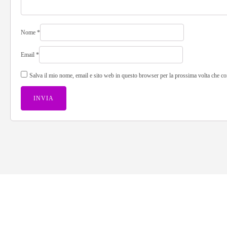
Nome
*
Email
*
Salva il mio nome, email e sito web in questo browser per la prossima volta che 