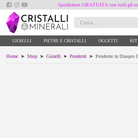
Spedizione GRATUITA con tutti gli ord
Ricerca
per:
GIOIELLI
PIETRE E CRISTALLI
OGGETTI
KIT
Home
➤
Shop
➤
Gioielli
➤
Pendenti
➤ Pendente in Diaspro D