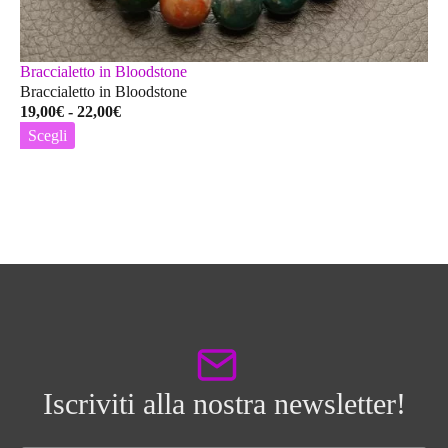
Braccialetto in Bloodstone
Braccialetto in Bloodstone
Fascia
19,00
€
-
22,00
€
di
Scegli
prezzo:
Questo
da
prodotto
19,00€
ha
a
più
22,00€
varianti.
Le
opzioni
possono
essere
scelte
nella
pagina
Iscriviti alla nostra newsletter!
del
prodotto