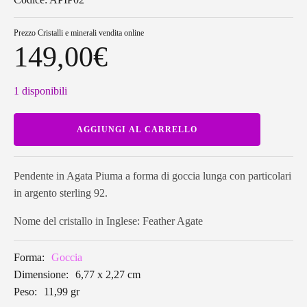
Prezzo
Cristalli e minerali vendita online
149,00
€
1 disponibili
Pendente
AGGIUNGI AL CARRELLO
in
Agata
Piuma
a
Goccia
Pendente in Agata Piuma a forma di goccia lunga con particolari
lunga
in argento sterling 92.
APIP02
quantità
Nome del cristallo in Inglese: Feather Agate
Forma:
Goccia
Dimensione:
6,77 x 2,27 cm
Peso:
11,99 gr