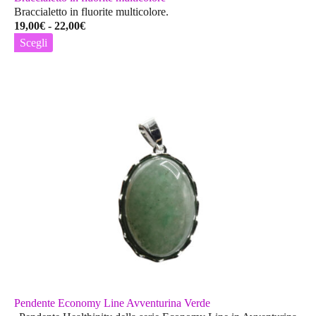
Braccialetto in fluorite multicolore.
Fascia
19,00
€
-
22,00
€
di
Scegli
prezzo:
Questo
da
prodotto
19,00€
ha
a
più
22,00€
varianti.
Le
opzioni
possono
essere
scelte
nella
pagina
del
prodotto
Pendente Economy Line Avventurina Verde