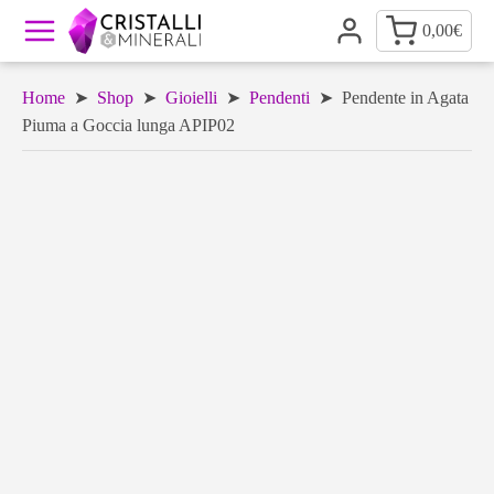
0,00
€
Home
➤
Shop
➤
Gioielli
➤
Pendenti
➤ Pendente in Agata
Piuma a Goccia lunga APIP02