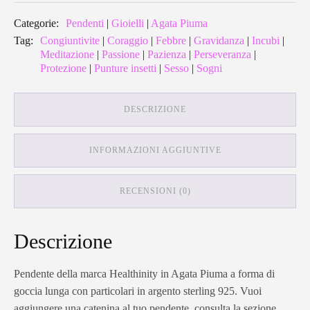
Categorie:
Pendenti
|
Gioielli
|
Agata Piuma
Tag:
Congiuntivite
|
Coraggio
|
Febbre
|
Gravidanza
|
Incubi
|
Meditazione
|
Passione
|
Pazienza
|
Perseveranza
|
Protezione
|
Punture insetti
|
Sesso
|
Sogni
DESCRIZIONE
INFORMAZIONI AGGIUNTIVE
RECENSIONI (0)
Descrizione
Pendente della marca Healthinity in Agata Piuma a forma di
goccia lunga con particolari in argento sterling 925. Vuoi
aggiungere una catenina al tuo pendente, consulta la sezione