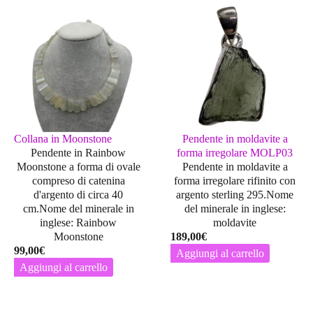
Collana in Moonstone
Pendente in moldavite a
Pendente in Rainbow
forma irregolare MOLP03
Moonstone a forma di ovale
Pendente in moldavite a
compreso di catenina
forma irregolare rifinito con
d'argento di circa 40
argento sterling 295.Nome
cm.Nome del minerale in
del minerale in inglese:
inglese: Rainbow
moldavite
Moonstone
189,00
€
99,00
€
Aggiungi al carrello
Aggiungi al carrello