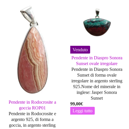
Venduto
Pendente in Diaspro Sonora
Sunset ovale irregolare
Pendente in Diaspro Sonora
Sunset di forma ovale
irregolare in argento sterling
925.Nome del minerale in
inglese: Jasper Sonora
Sunset
Pendente in Rodocrosite a
99,00
€
goccia ROP01
Leggi tutto
Pendente in Rodocrosite e
argento 925, di forma a
goccia, in argento sterling