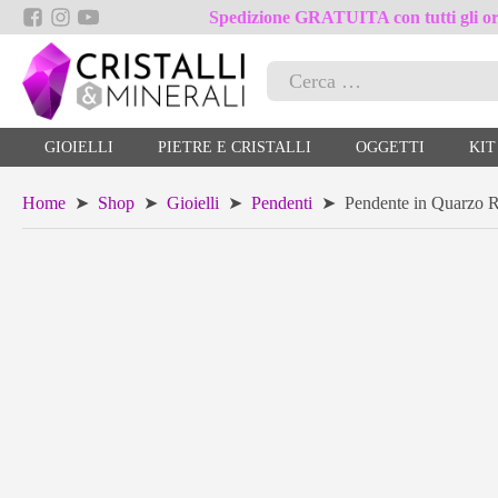
Spedizione GRATUITA con tutti gli ord
Ricerca
per:
GIOIELLI
PIETRE E CRISTALLI
OGGETTI
KIT
Home
➤
Shop
➤
Gioielli
➤
Pendenti
➤ Pendente in Quarzo Ro