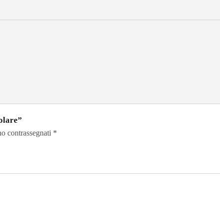
olare”
no contrassegnati
*