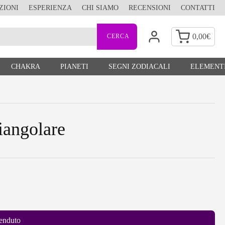
ZIONI
ESPERIENZA
CHI SIAMO
RECENSIONI
CONTATTI
0,00
€
CHAKRA
PIANETI
SEGNI ZODIACALI
ELEMENTI
iangolare
enduto