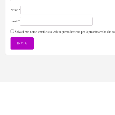
Nome
*
Email
*
Salva il mio nome, email e sito web in questo browser per la prossima volta che 