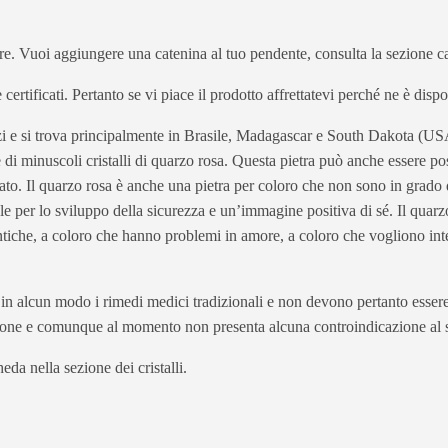
e. Vuoi aggiungere una catenina al tuo pendente, consulta la sezione c
 e certificati. Pertanto se vi piace il prodotto affrettatevi perché ne è dis
arzi e si trova principalmente in Brasile, Madagascar e South Dakota (US
 di minuscoli cristalli di quarzo rosa. Questa pietra può anche essere pos
onato. Il quarzo rosa è anche una pietra per coloro che non sono in grad
per lo sviluppo della sicurezza e un’immagine positiva di sé. Il quarzo 
iche, a coloro che hanno problemi in amore, a coloro che vogliono intens
e in alcun modo i rimedi medici tradizionali e non devono pertanto essere 
ione e comunque al momento non presenta alcuna controindicazione al s
eda nella sezione dei cristalli.