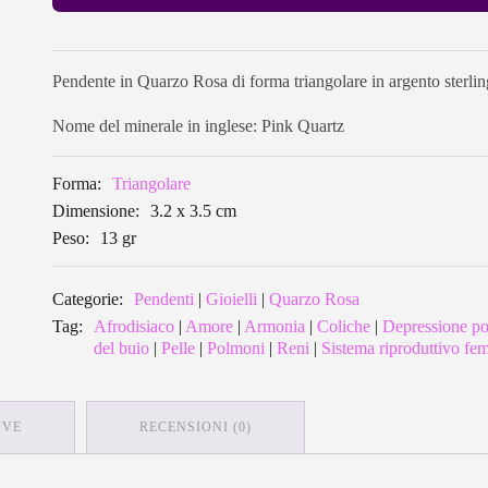
Pendente in Quarzo Rosa di forma triangolare in argento sterli
Nome del minerale in inglese: Pink Quartz
Forma:
Triangolare
Dimensione:
3.2 x 3.5 cm
Peso:
13 gr
Categorie:
Pendenti
|
Gioielli
|
Quarzo Rosa
Tag:
Afrodisiaco
|
Amore
|
Armonia
|
Coliche
|
Depressione po
del buio
|
Pelle
|
Polmoni
|
Reni
|
Sistema riproduttivo fe
IVE
RECENSIONI (0)