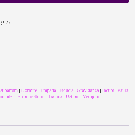
ng 925.
st partum
|
Dormire
|
Empatia
|
Fiducia
|
Gravidanza
|
Incubi
|
Paura
mminile
|
Terrori notturni
|
Trauma
|
Ustioni
|
Vertigini