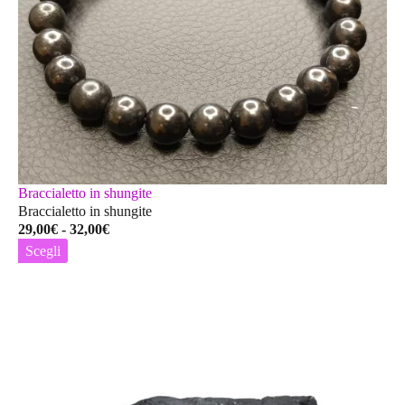
Braccialetto in shungite
Braccialetto in shungite
Fascia
29,00
€
-
32,00
€
di
Scegli
prezzo:
Questo
da
prodotto
29,00€
ha
a
più
32,00€
varianti.
Le
opzioni
possono