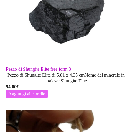
essere
scelte
nella
pagina
del
prodotto
Pezzo di Shungite Elite free form 3
Pezzo di Shungite Elite di 5.81 x 4.35 cmNome del minerale in
inglese: Shungite Elite
94,00
€
Aggiungi al carrello