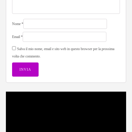
Nome
*
Email
*
Salva il mio nome, email e sito web in questo browser per la prossima
volta che commento.