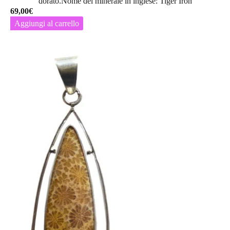
dorato.Nome del minerale in inglese: Tiger Iron
69,00
€
Aggiungi al carrello