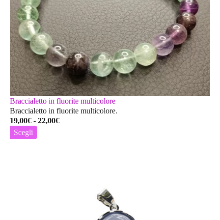
Braccialetto in fluorite multicolore
Braccialetto in fluorite multicolore.
Fascia
19,00
€
-
22,00
€
di
Scegli
prezzo:
Questo
da
prodotto
19,00€
ha
a
più
22,00€
varianti.
Le
opzioni
possono