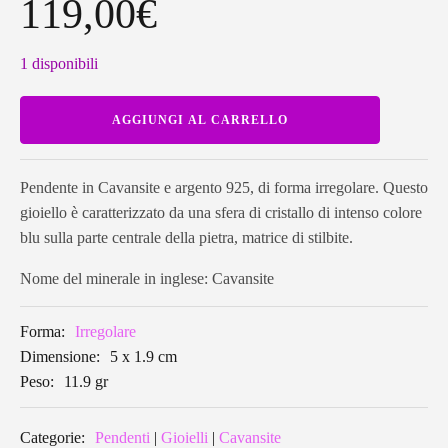
119,00
€
1 disponibili
Pendente
AGGIUNGI AL CARRELLO
in
Cavansite
CAVPE03
quantità
Pendente in Cavansite e argento 925, di forma irregolare. Questo
gioiello è caratterizzato da una sfera di cristallo di intenso colore
blu sulla parte centrale della pietra, matrice di stilbite.
Nome del minerale in inglese: Cavansite
Forma:
Irregolare
Dimensione:
5 x 1.9 cm
Peso:
11.9 gr
Categorie:
Pendenti
|
Gioielli
|
Cavansite