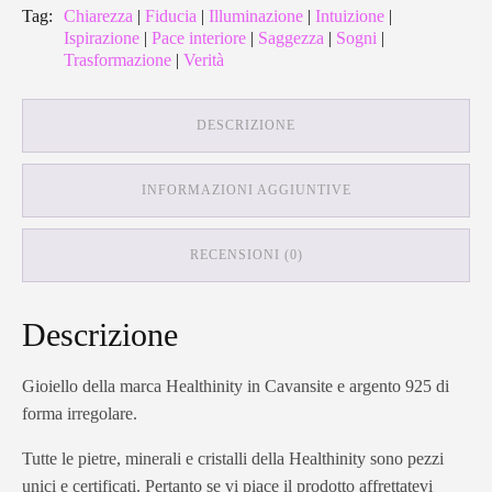
Tag:
Chiarezza
|
Fiducia
|
Illuminazione
|
Intuizione
|
Ispirazione
|
Pace interiore
|
Saggezza
|
Sogni
|
Trasformazione
|
Verità
DESCRIZIONE
INFORMAZIONI AGGIUNTIVE
RECENSIONI (0)
Descrizione
Gioiello della marca Healthinity in Cavansite e argento 925 di
forma irregolare.
Tutte le pietre, minerali e cristalli della Healthinity sono pezzi
unici e certificati. Pertanto se vi piace il prodotto affrettatevi