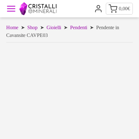
0,00
€
Home
➤
Shop
➤
Gioielli
➤
Pendenti
➤ Pendente in
Cavansite CAVPE03