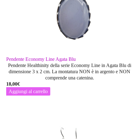
essere
scelte
nella
pagina
del
prodotto
Pendente Economy Line Agata Blu
Pendente Healthinity della serie Economy Line in Agata Blu di
dimensione 3 x 2 cm. La montatura
NON
è in argento e
NON
comprende una catenina.
18,00
€
Aggiungi al carrello