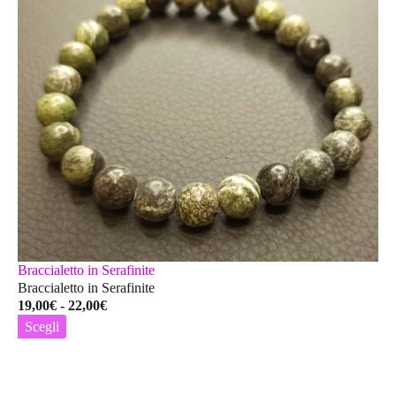
Braccialetto in Serafinite
Braccialetto in Serafinite
Fascia
19,00
€
-
22,00
€
di
Scegli
prezzo:
Questo
da
prodotto
19,00€
ha
a