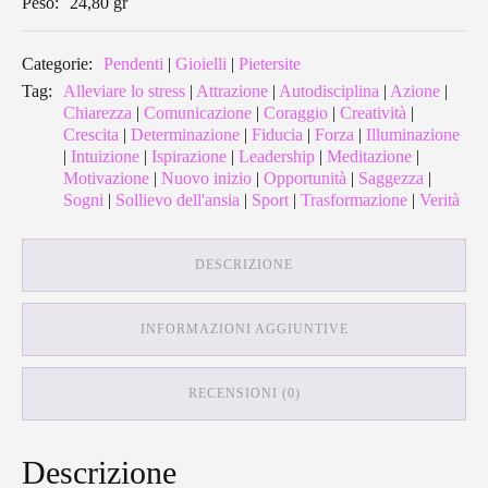
Peso:
24,80 gr
Categorie:
Pendenti
|
Gioielli
|
Pietersite
Tag:
Alleviare lo stress
|
Attrazione
|
Autodisciplina
|
Azione
|
Chiarezza
|
Comunicazione
|
Coraggio
|
Creatività
|
Crescita
|
Determinazione
|
Fiducia
|
Forza
|
Illuminazione
|
Intuizione
|
Ispirazione
|
Leadership
|
Meditazione
|
Motivazione
|
Nuovo inizio
|
Opportunità
|
Saggezza
|
Sogni
|
Sollievo dell'ansia
|
Sport
|
Trasformazione
|
Verità
DESCRIZIONE
INFORMAZIONI AGGIUNTIVE
RECENSIONI (0)
Descrizione