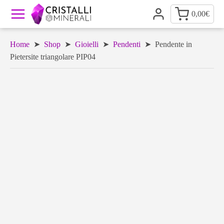
0,00
€
Home
➤
Shop
➤
Gioielli
➤
Pendenti
➤ Pendente in
Pietersite triangolare PIP04