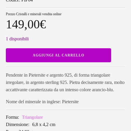
Prezzo
Cristalli e minerali vendita online
149,00
€
1 disponibili
Pendente
AGGIUNGI AL CARRELLO
in
Pietersite
triangolare
PIP04
quantità
Pendente in Pietersite e argento 925, di forma triangolare
irregolare, in argento sterling 925. Pietra decisamente rara, molto
accattivante caratterizzata da un intenso colore arancio-blu.
Nome del minerale in inglese: Pietersite
Forma:
Triangolare
Dimensione:
6,8 x 4,2 cm