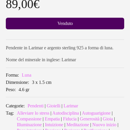
89,00
€
Venduto
Pendente in Larimar e argento sterling 925 a forma di luna.
Nome del minerale in inglese: Larimar
Forma:
Luna
Dimensione:
3 x 1.5 cm
Peso:
4.6 gr
Categorie:
Pendenti
|
Gioielli
|
Larimar
Tag:
Alleviare lo stress
|
Autodisciplina
|
Autoguarigione
|
Compassione
|
Empatia
|
Fiducia
|
Generosità
|
Gioia
|
Illuminazione
|
Intuizione
|
Meditazione
|
Nuovo inizio
|