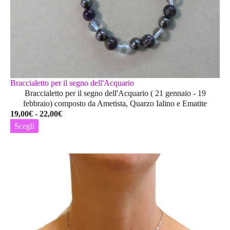
Braccialetto per il segno dell'Acquario
Braccialetto per il segno dell'Acquario ( 21 gennaio - 19
febbraio) composto da Ametista, Quarzo Ialino e Ematite
Fascia
19,00
€
-
22,00
€
di
Scegli
prezzo:
Questo
da
prodotto
19,00€
ha
a
più
22,00€
varianti.
Le
opzioni
possono
essere
scelte