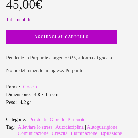
45,00
€
1 disponibili
Pendente
AGGIUNGI AL CARRELLO
in
Purpurite
a
goccia
PURP04
Pendente in Purpurite e argento 925, a forma di goccia.
quantità
Nome del minerale in inglese: Purpurite
Forma:
Goccia
Dimensione:
3.8 x 1.5 cm
Peso:
4.2 gr
Categorie:
Pendenti
|
Gioielli
|
Purpurite
Tag:
Alleviare lo stress
|
Autodisciplina
|
Autoguarigione
|
Comunicazione
|
Crescita
|
Illuminazione
|
Ispirazione
|