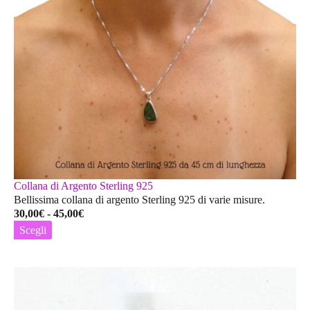
nella
pagina
del
prodotto
Collana di Argento Sterling 925
Bellissima collana di argento Sterling 925 di varie misure.
Fascia
30,00
€
-
45,00
€
di
Scegli
prezzo:
Questo
da
prodotto
30,00€
ha
a
più
45,00€
varianti.