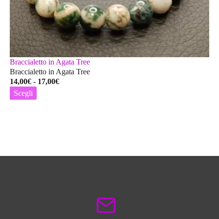
Braccialetto in Agata Tree
Braccialetto in Agata Tree
Fascia
14,00
€
-
17,00
€
di
Scegli
prezzo:
Questo
da
prodotto
14,00€
ha
a
più
17,00€
varianti.
Le
opzioni
possono
essere
scelte
nella
pagina