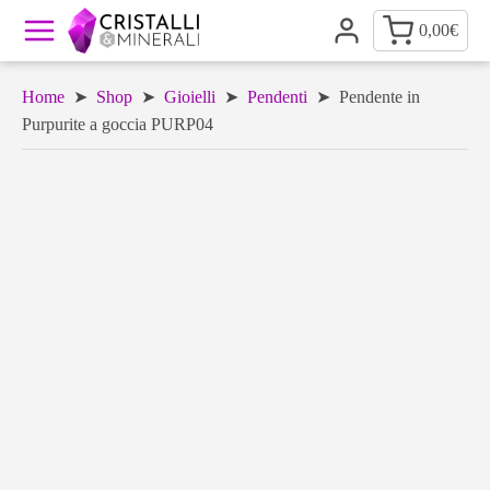
0,00
€
Home
➤
Shop
➤
Gioielli
➤
Pendenti
➤ Pendente in
Purpurite a goccia PURP04