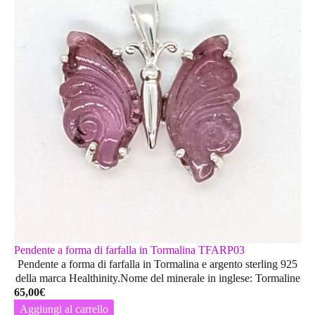
Le
opzioni
possono
essere
scelte
nella
pagina
del
prodotto
Pendente a forma di farfalla in Tormalina TFARP03
Pendente a forma di farfalla in Tormalina e argento sterling 925
della marca Healthinity.Nome del minerale in inglese: Tormaline
65,00
€
Aggiungi al carrello