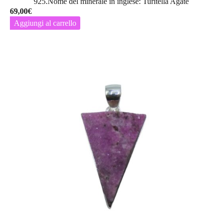
925.Nome del minerale in inglese: Turitella Agate
69,00
€
Aggiungi al carrello