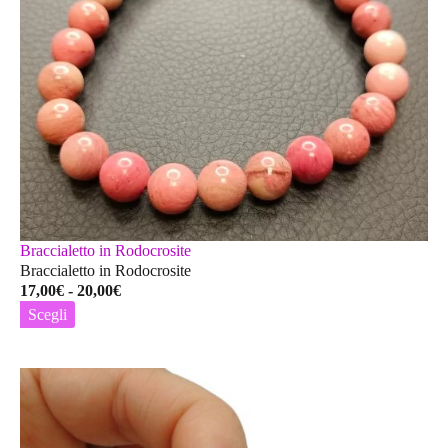
Braccialetto in Rodocrosite
Braccialetto in Rodocrosite
Fascia
17,00
€
-
20,00
€
di
Scegli
prezzo:
Questo
da
prodotto
17,00€
ha
a
più
20,00€
varianti.
Le