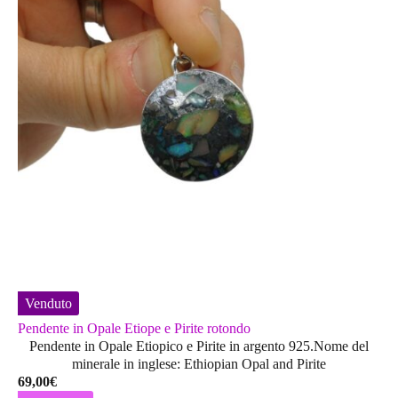
opzioni
possono
essere
scelte
nella
pagina
del
prodotto
Venduto
Pendente in Opale Etiope e Pirite rotondo
Pendente in Opale Etiopico e Pirite in argento 925.Nome del
minerale in inglese: Ethiopian Opal and Pirite
69,00
€