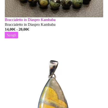
Braccialetto in Diaspro Kambaba
Braccialetto in Diaspro Kambaba
Fascia
14,00
€
-
20,00
€
di
Scegli
prezzo:
Questo
da
prodotto
14,00€
ha
a
più
20,00€
varianti.
Le
opzioni
possono
essere
scelte
nella
pagina
del
prodotto