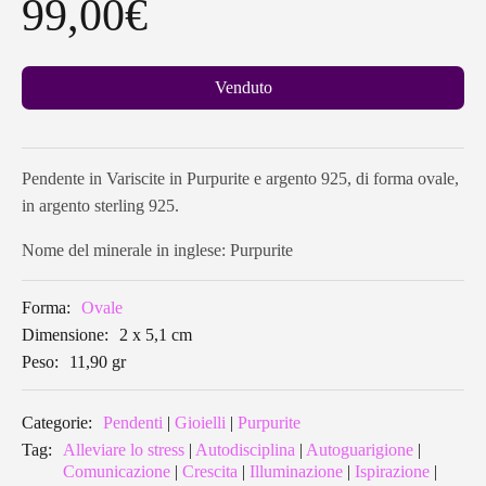
99,00
€
Venduto
Pendente in Variscite in Purpurite e argento 925, di forma ovale,
in argento sterling 925.
Nome del minerale in inglese: Purpurite
Forma:
Ovale
Dimensione:
2 x 5,1 cm
Peso:
11,90 gr
Categorie:
Pendenti
|
Gioielli
|
Purpurite
Tag:
Alleviare lo stress
|
Autodisciplina
|
Autoguarigione
|
Comunicazione
|
Crescita
|
Illuminazione
|
Ispirazione
|