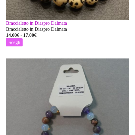
Braccialetto in Diaspro Dalmata
Braccialetto in Diaspro Dalmata
Fascia
14,00
€
-
17,00
€
di
Scegli
prezzo:
Questo
da
prodotto
14,00€
ha
a
più
17,00€
varianti.
Le
opzioni
possono
essere
scelte
nella
pagina
del
prodotto