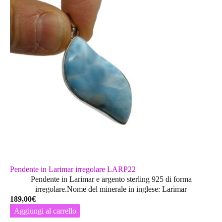
opzioni
possono
essere
scelte
nella
pagina
del
prodotto
Pendente in Larimar irregolare LARP22
Pendente in Larimar e argento sterling 925 di forma
irregolare.Nome del minerale in inglese: Larimar
189,00
€
Aggiungi al carrello