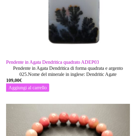
scelte
nella
pagina
del
prodotto
Pendente in Agata Dendritica quadrato ADEP03
Pendente in Agata Dendritica di forma quadrata e argento
025.Nome del minerale in inglese: Dendritic Agate
109,00
€
Aggiungi al carrello