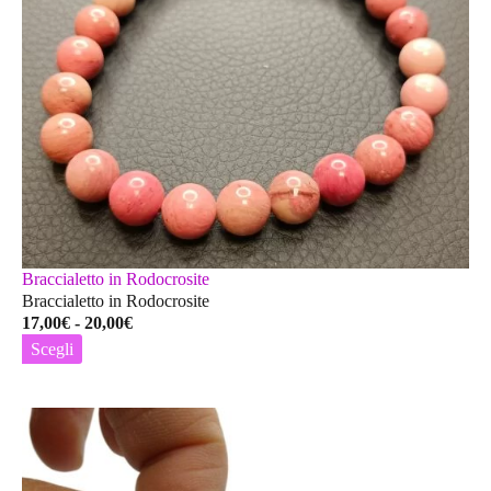
Braccialetto in Rodocrosite
Braccialetto in Rodocrosite
Fascia
17,00
€
-
20,00
€
di
Scegli
prezzo:
Questo
da
prodotto
17,00€
ha
a
più
20,00€
varianti.
Le