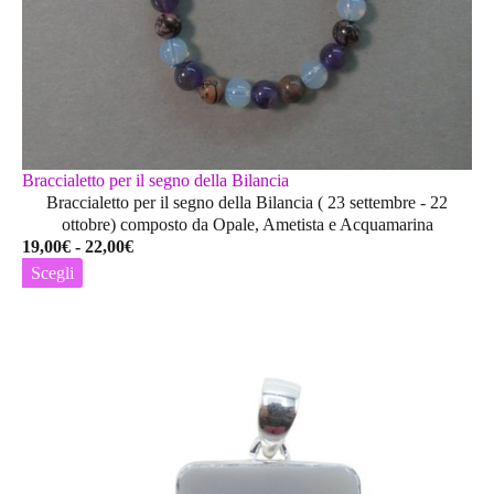
Braccialetto per il segno della Bilancia
Braccialetto per il segno della Bilancia ( 23 settembre - 22
ottobre) composto da Opale, Ametista e Acquamarina
Fascia
19,00
€
-
22,00
€
di
Scegli
prezzo:
Questo
da
prodotto
19,00€
ha
a
più
22,00€
varianti.
Le
opzioni
possono
essere