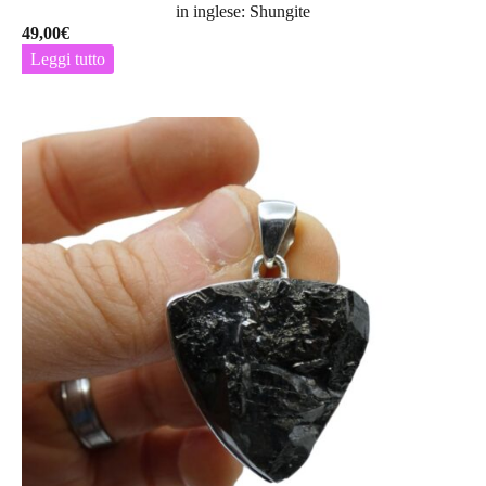
in inglese: Shungite
49,00
€
Leggi tutto