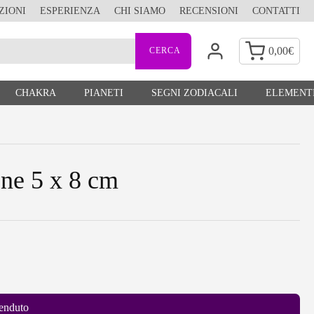
ZIONI
ESPERIENZA
CHI SIAMO
RECENSIONI
CONTATTI
0,00
€
CHAKRA
PIANETI
SEGNI ZODIACALI
ELEMENTI
one 5 x 8 cm
enduto