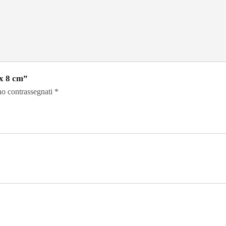
 x 8 cm”
no contrassegnati
*