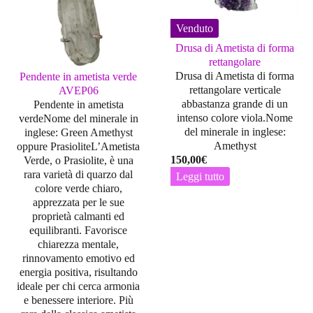
Venduto
Drusa di Ametista di forma
rettangolare
Drusa di Ametista di forma
Pendente in ametista verde
rettangolare verticale
AVEP06
abbastanza grande di un
Pendente in ametista
intenso colore viola.Nome
verdeNome del minerale in
del minerale in inglese:
inglese:
Green Amethyst
Amethyst
oppure
Prasiolite
L’Ametista
150,00
€
Verde, o Prasiolite, è una
rara varietà di quarzo dal
Leggi tutto
colore verde chiaro,
apprezzata per le sue
proprietà calmanti ed
equilibranti. Favorisce
chiarezza mentale,
rinnovamento emotivo ed
energia positiva, risultando
ideale per chi cerca armonia
e benessere interiore. Più