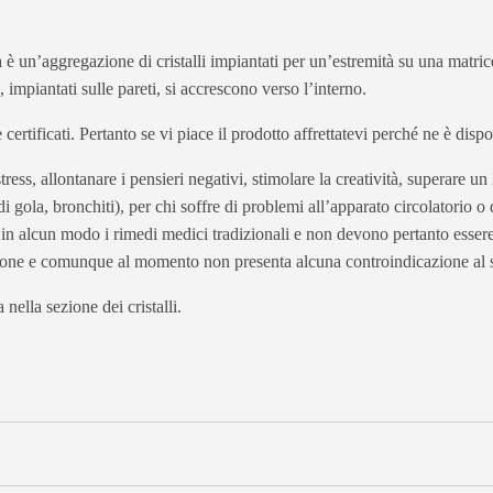
 un’aggregazione di cristalli impiantati per un’estremità su una matrice 
, impiantati sulle pareti, si accrescono verso l’interno.
 e certificati. Pertanto se vi piace il prodotto affrettatevi perché ne è dis
ss, allontanare i pensieri negativi, stimolare la creatività, superare un l
di gola, bronchiti), per chi soffre di problemi all’apparato circolatorio o 
e in alcun modo i rimedi medici tradizionali e non devono pertanto essere 
ione e comunque al momento non presenta alcuna controindicazione al s
nella sezione dei cristalli.