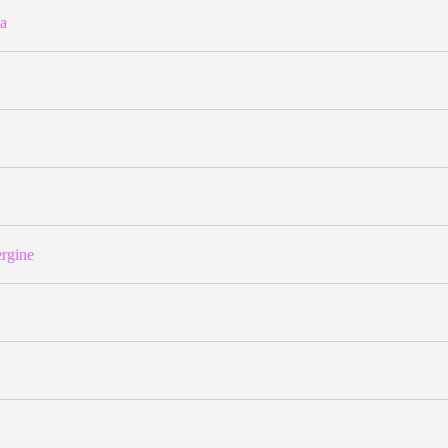
a
rgine