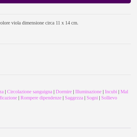
 colore viola dimensione circa 11 x 14 cm.
za
|
Circolazione sanguigna
|
Dormire
|
Illuminazione
|
Incubi
|
Mal
ficazione
|
Rompere dipendenze
|
Saggezza
|
Sogni
|
Sollievo