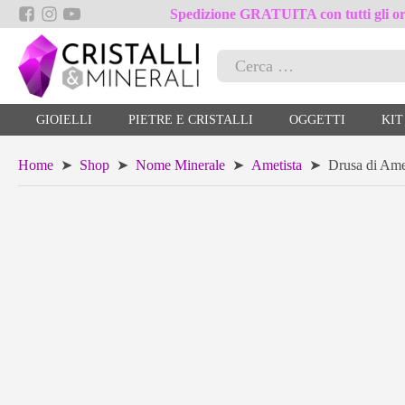
Spedizione GRATUITA con tutti gli ord
Ricerca
per:
GIOIELLI
PIETRE E CRISTALLI
OGGETTI
KIT
Home
➤
Shop
➤
Nome Minerale
➤
Ametista
➤ Drusa di Ameti