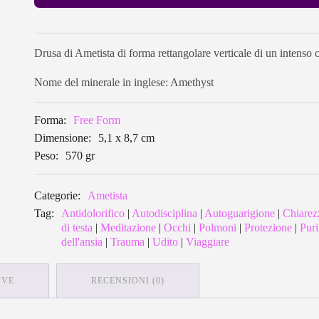
Drusa di Ametista di forma rettangolare verticale di un intenso
Nome del minerale in inglese: Amethyst
Forma:
Free Form
Dimensione:
5,1 x 8,7 cm
Peso:
570 gr
Categorie:
Ametista
Tag:
Antidolorifico
|
Autodisciplina
|
Autoguarigione
|
Chiarez
di testa
|
Meditazione
|
Occhi
|
Polmoni
|
Protezione
|
Puri
dell'ansia
|
Trauma
|
Udito
|
Viaggiare
IVE
RECENSIONI (0)