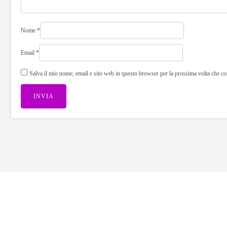
Nome
*
Email
*
Salva il mio nome, email e sito web in questo browser per la prossima volta che 