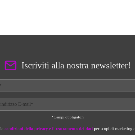
opzioni
possono
essere
scelte
nella
pagina
del
prodotto
Iscriviti alla nostra newsletter!
*Campi obbligatori
 le
condizioni della privacy e il trattamento dei dati
per scopi di marketing e