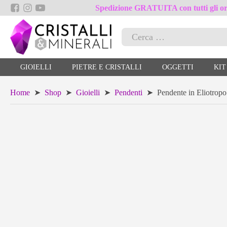
Spedizione GRATUITA con tutti gli ord
Ricerca
per:
GIOIELLI
PIETRE E CRISTALLI
OGGETTI
KIT
Home
➤
Shop
➤
Gioielli
➤
Pendenti
➤ Pendente in Eliotropo