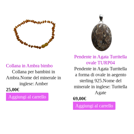
Pendente in Agata Turritella
ovale TURP04
Collana in Ambra bimbo
Pendente in Agata Turritella
Collana per bambini in
a forma di ovale in aegento
Ambra.Nome del minerale in
sterling 925.Nome del
inglese: Amber
minerale in inglese: Turitella
25,00
€
Agate
Aggiungi al carrello
69,00
€
Aggiungi al carrello