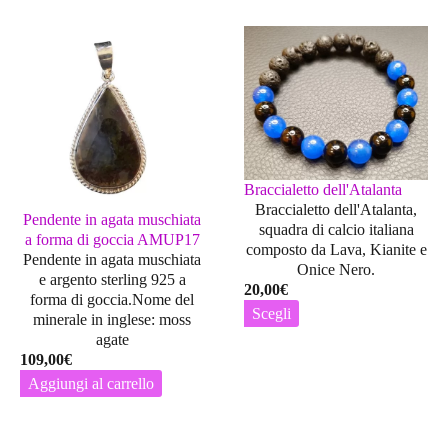
Braccialetto dell'Atalanta
Braccialetto dell'Atalanta,
Pendente in agata muschiata
squadra di calcio italiana
a forma di goccia AMUP17
composto da Lava, Kianite e
Pendente in agata muschiata
Onice Nero.
e argento sterling 925 a
20,00
€
forma di goccia.Nome del
Scegli
minerale in inglese: moss
Questo
agate
prodotto
109,00
€
ha
Aggiungi al carrello
più
varianti.
Le