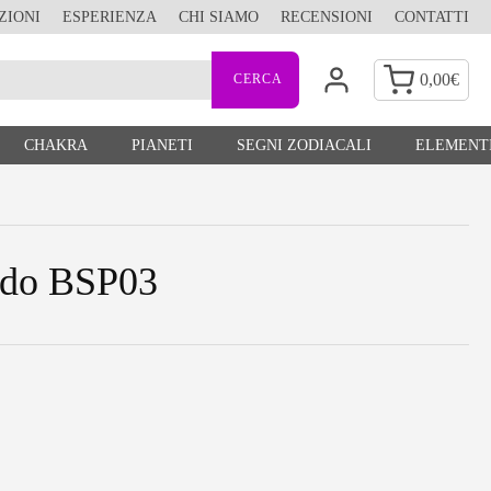
ZIONI
ESPERIENZA
CHI SIAMO
RECENSIONI
CONTATTI
0,00
€
CHAKRA
PIANETI
SEGNI ZODIACALI
ELEMENTI
ondo BSP03