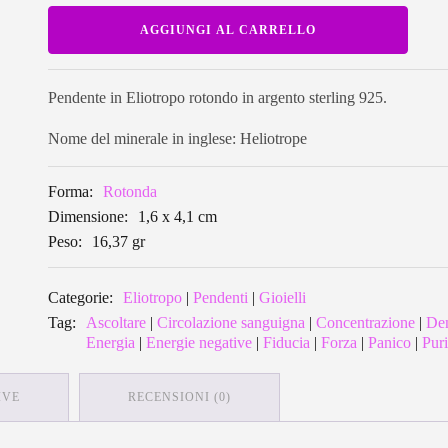
Pendente
AGGIUNGI AL CARRELLO
in
Eliotropo
rotondo
BSP03
quantità
Pendente in Eliotropo rotondo in argento sterling 925.
Nome del minerale in inglese: Heliotrope
Forma:
Rotonda
Dimensione:
1,6 x 4,1 cm
Peso:
16,37 gr
Categorie:
Eliotropo
|
Pendenti
|
Gioielli
Tag:
Ascoltare
|
Circolazione sanguigna
|
Concentrazione
|
De
Energia
|
Energie negative
|
Fiducia
|
Forza
|
Panico
|
Puri
IVE
RECENSIONI (0)