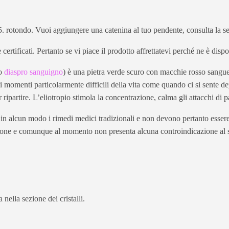
5. rotondo. Vuoi aggiungere una catenina al tuo pendente, consulta la s
 e certificati. Pertanto se vi piace il prodotto affrettatevi perché ne è dis
 o
diaspro sanguigno
) è una pietra verde scuro con macchie rosso sangue 
 momenti particolarmente difficili della vita come quando ci si sente dep
er ripartire. L’eliotropio stimola la concentrazione, calma gli attacchi di 
e in alcun modo i rimedi medici tradizionali e non devono pertanto essere 
ione e comunque al momento non presenta alcuna controindicazione al s
nella sezione dei cristalli.