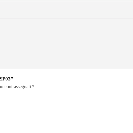
BSP03”
no contrassegnati
*