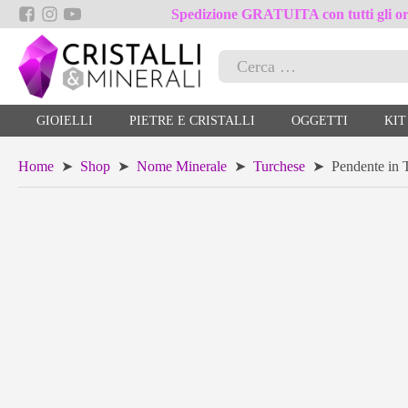
Spedizione GRATUITA con tutti gli ord
Ricerca
per:
GIOIELLI
PIETRE E CRISTALLI
OGGETTI
KIT
Home
➤
Shop
➤
Nome Minerale
➤
Turchese
➤ Pendente in T