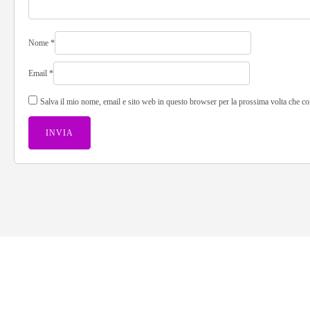
Nome
*
Email
*
Salva il mio nome, email e sito web in questo browser per la prossima volta che 