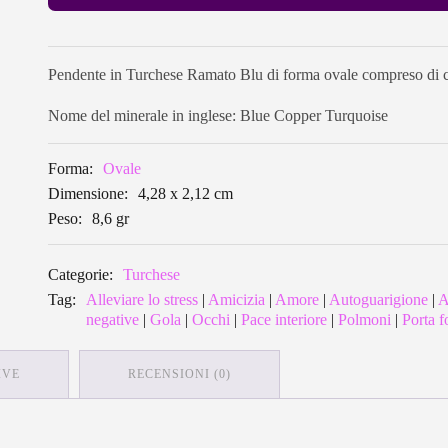
Pendente in Turchese Ramato Blu di forma ovale compreso di ca
Nome del minerale in inglese: Blue Copper Turquoise
Forma:
Ovale
Dimensione:
4,28 x 2,12 cm
Peso:
8,6 gr
Categorie:
Turchese
Tag:
Alleviare lo stress
|
Amicizia
|
Amore
|
Autoguarigione
|
A
negative
|
Gola
|
Occhi
|
Pace interiore
|
Polmoni
|
Porta f
IVE
RECENSIONI (0)