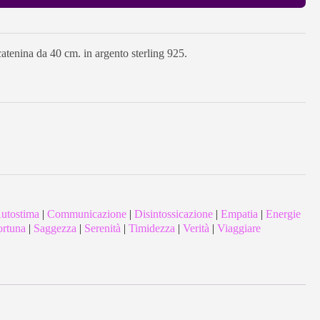
tenina da 40 cm. in argento sterling 925.
utostima
|
Communicazione
|
Disintossicazione
|
Empatia
|
Energie
ortuna
|
Saggezza
|
Serenità
|
Timidezza
|
Verità
|
Viaggiare