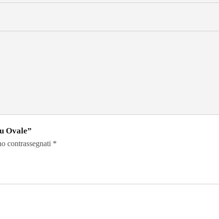
lu Ovale”
no contrassegnati
*