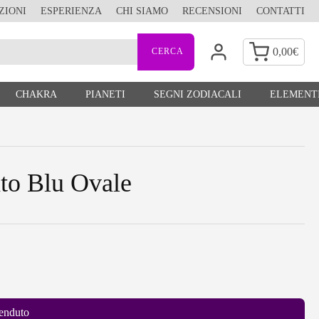
ZIONI
ESPERIENZA
CHI SIAMO
RECENSIONI
CONTATTI
0,00
€
CHAKRA
PIANETI
SEGNI ZODIACALI
ELEMENTI
to Blu Ovale
enduto