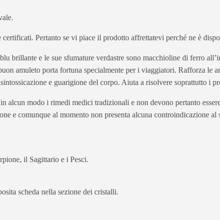
vale.
 e certificati. Pertanto se vi piace il prodotto affrettatevi perché ne è dis
blu brillante e le sue sfumature verdastre sono macchioline di ferro all’i
uon amuleto porta fortuna specialmente per i viaggiatori. Rafforza le amic
sintossicazione e guarigione del corpo. Aiuta a risolvere soprattutto i p
e in alcun modo i rimedi medici tradizionali e non devono pertanto essere 
ione e comunque al momento non presenta alcuna controindicazione al s
pione, il Sagittario e i Pesci.
osita scheda nella sezione dei cristalli.