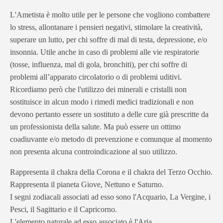
L'Ametista è molto utile per le persone che vogliono combattere
lo stress, allontanare i pensieri negativi, stimolare la creatività,
superare un lutto, per chi soffre di mal di testa, depressione, e/o
insonnia. Utile anche in caso di problemi alle vie respiratorie
(tosse, influenza, mal di gola, bronchiti), per chi soffre di
problemi all’apparato circolatorio o di problemi uditivi.
Ricordiamo però che l'utilizzo dei minerali e cristalli non
sostituisce in alcun modo i rimedi medici tradizionali e non
devono pertanto essere un sostituto a delle cure già prescritte da
un professionista della salute. Ma può essere un ottimo
coadiuvante e/o metodo di prevenzione e comunque al momento
non presenta alcuna controindicazione al suo utilizzo.
Rappresenta il chakra della Corona e il chakra del Terzo Occhio.
Rappresenta il pianeta Giove, Nettuno e Saturno.
I segni zodiacali associati ad esso sono l'Acquario, La Vergine, i
Pesci, il Sagittario e il Capricorno.
L'elemento naturale ad esso associato è l'Aria.