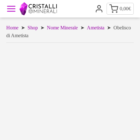
0,00
€
Home
➤
Shop
➤
Nome Minerale
➤
Ametista
➤ Obelisco
di Ametista