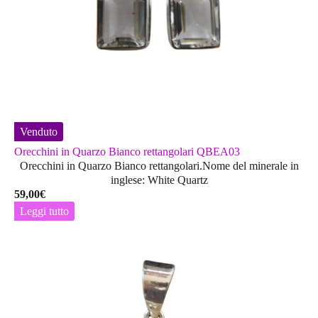
pagina
del
prodotto
Venduto
Orecchini in Quarzo Bianco rettangolari QBEA03
Orecchini in Quarzo Bianco rettangolari.Nome del minerale in
inglese: White Quartz
59,00
€
Leggi tutto