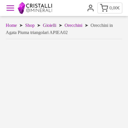
0,00
€
Home
➤
Shop
➤
Gioielli
➤
Orecchini
➤ Orecchini in
Agata Piuma triangolari APIEA02