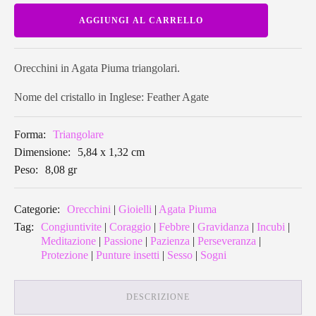
Orecchini
AGGIUNGI AL CARRELLO
in
Agata
Piuma
triangolari
APIEA02
Orecchini in Agata Piuma triangolari.
quantità
Nome del cristallo in Inglese: Feather Agate
Forma:
Triangolare
Dimensione:
5,84 x 1,32 cm
Peso:
8,08 gr
Categorie:
Orecchini
|
Gioielli
|
Agata Piuma
Tag:
Congiuntivite
|
Coraggio
|
Febbre
|
Gravidanza
|
Incubi
|
Meditazione
|
Passione
|
Pazienza
|
Perseveranza
|
Protezione
|
Punture insetti
|
Sesso
|
Sogni
DESCRIZIONE