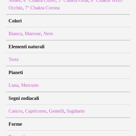
Solare
,
4° Chakra Cuore
,
5° Chakra Gola
,
6° Chakra Terzo
Occhio
,
7° Chakra Corona
Colori
Bianco
,
Marrone
,
Nero
Elementi naturali
Terra
Pianeti
Luna
,
Mercurio
Segni zodiacali
Cancro
,
Capricorno
,
Gemelli
,
Sagittario
Forme