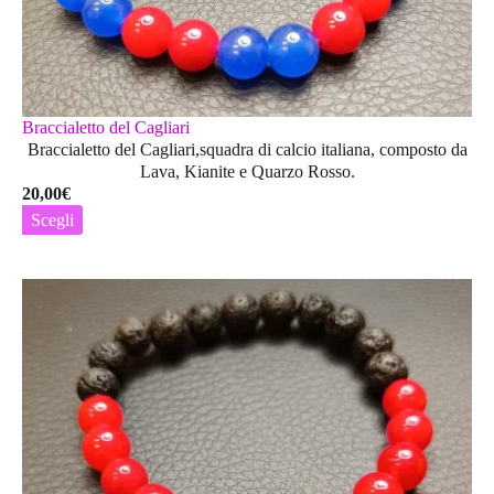
Braccialetto del Cagliari
Braccialetto del Cagliari,squadra di calcio italiana, composto da
Lava, Kianite e Quarzo Rosso.
20,00
€
Scegli
Questo
prodotto
ha
più
varianti.
Le
opzioni
possono
essere
scelte
nella
pagina