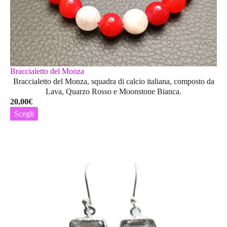
del
prodotto
Braccialetto del Monza
Braccialetto del Monza, squadra di calcio italiana, composto da
Lava, Quarzo Rosso e Moonstone Bianca.
20,00
€
Scegli
Questo
prodotto
ha
più
varianti.
Le
opzioni
possono
essere
scelte
nella